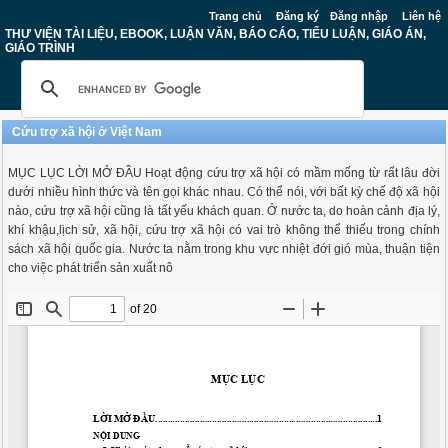
Trang chủ
Đăng ký
Đăng nhập
Liên hệ
THƯ VIỆN TÀI LIỆU, EBOOK, LUẬN VĂN, BÁO CÁO, TIỂU LUẬN, GIÁO ÁN,
GIÁO TRÌNH
Cứu trợ xã hội ở Việt Nam
MỤC LỤC LỜI MỞ ĐẦU Hoạt động cứu trợ xã hội có mầm mống từ rất lâu đời
dưới nhiều hình thức và tên gọi khác nhau. Có thể nói, với bất kỳ chế độ xã hội
nào, cứu trợ xã hội cũng là tất yếu khách quan. Ở nước ta, do hoàn cảnh địa lý,
khí khậu,lịch sử, xã hội, cứu trợ xã hội có vai trò không thể thiếu trong chính
sách xã hội quốc gia. Nước ta nằm trong khu vực nhiệt đới gió mùa, thuận tiện
cho việc phát triển sản xuất nô