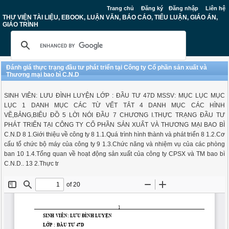
Trang chủ
Đăng ký
Đăng nhập
Liên hệ
THƯ VIỆN TÀI LIỆU, EBOOK, LUẬN VĂN, BÁO CÁO, TIỂU LUẬN, GIÁO ÁN,
GIÁO TRÌNH
Đánh giá thực trạng đầu tư phát triển tại Công ty Cổ phần sản xuất và
Thương mại bao bì C.N.D
SINH VIÊN: LƯU ĐÌNH LUYỆN LỚP : ĐẦU TƯ 47D MSSV: MỤC LỤC MỤC
LỤC 1 DANH MỤC CÁC TỪ VẾT TẮT 4 DANH MỤC CÁC HÌNH
VẼ,BẢNG,BIỂU ĐỒ 5 LỜI NÓI ĐẦU 7 CHƯƠNG I.THỰC TRẠNG ĐẦU TƯ
PHÁT TRIỂN TẠI CÔNG TY CỔ PHẦN SẢN XUẤT VÀ THƯƠNG MẠI BAO BÌ
C.N.D 8 1.Giới thiệu về công ty 8 1.1.Quá trình hình thành và phát triển 8 1.2.Cơ
cấu tổ chức bộ máy của công ty 9 1.3.Chức năng và nhiệm vụ của các phòng
ban 10 1.4.Tổng quan về hoạt động sản xuất của công ty CPSX và TM bao bì
C.N.D.. 13 2.Thực tr