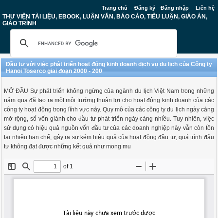
Trang chủ
Đăng ký
Đăng nhập
Liên hệ
THƯ VIỆN TÀI LIỆU, EBOOK, LUẬN VĂN, BÁO CÁO, TIỂU LUẬN, GIÁO ÁN,
GIÁO TRÌNH
Đầu tư với việc phát triển hoạt động kinh doanh dịch vụ du lịch của Công ty
Hanoi Toserco giai đoạn 2000 - 200
MỞ ĐẦU Sự phát triển không ngừng của ngành du lịch Việt Nam trong những
năm qua đã tạo ra một môi trường thuận lợi cho hoạt động kinh doanh của các
công ty hoạt động trong lĩnh vực này. Quy mô của các công ty du lịch ngày càng
mở rộng, số vốn giành cho đầu tư phát triển ngày càng nhiều. Tuy nhiên, việc
sử dụng có hiệu quả nguồn vốn đầu tư của các doanh nghiệp này vẫn còn tồn
tại nhiều hạn chế, gây ra sự kém hiệu quả của hoạt động đầu tư, quá trình đầu
tư không đạt được những kết quả như mong mu