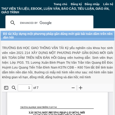
Trang chủ
Đăng ký
Đăng nhập
Liên hệ
THƯ VIỆN TÀI LIỆU, EBOOK, LUẬN VĂN, BÁO CÁO, TIỂU LUẬN, GIÁO ÁN,
GIÁO TRÌNH
Đề tài Xây dựng một phương pháp gần đúng mới giải bài toán dầm trên nền
đàn hồi
TRƯỜNG ĐẠI HỌC GIAO THÔNG VẬN TẢI Kỷ yếu nghiên cứu khoa học sinh
viên năm 2021 214 XÂY DỰNG MỘT PHƯƠNG PHÁP GẦN ĐÚNG MỚI GIẢI
BÀI TOÁN DẦM TRÊN NỀN ĐÀN HỒI Giảng viên hướng dẫn: Sinh viên thực
hiện: Lớp: PGS. TS. Lương Xuân Bính Phạm Thị Vân Trần Văn Quang Đỗ Đức
Huỳnh Lưu Quang Tiến Trần Đình Nam KSTN CĐB – K60 Tóm tắt: Để tính toán
dầm trên nền đàn hồi, thường có mấy mô hình nền như sau: mô hình nền bán
không gian vô hạn, đồng nhất, đẳng hướng và đàn hồi; mô hình