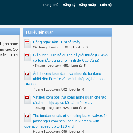
Trang chủ
Đăng ký
Đăng nhập
Liên hệ
Tài liệu liên quan
Công nghệ hàn - Chi tiết máy
 Hạnh phúc
243 trang | Lượt xem: 810 | Lượt tải: 0
ng việc Cơ
phận 10.0 4
Giáo trình Hàn hồ quang dây lõi thuốc (FCAW)
cơ bản (Áp dụng cho Trình độ Cao đẳng)
45 trang | Lượt xem: 651 | Lượt tải: 5
Ảnh hưởng biến dạng và nhiệt độ tôi đẳng
nhiệt đến tổ chức và cơ tính thép độ bền cao -
DP600
7 trang | Lượt xem: 802 | Lượt tải: 0
Vật liệu com posit và công nghệ quấn chế tạo
các bình chịu áp có kết cấu tròn xoay
10 trang | Lượt xem: 626 | Lượt tải: 0
The fundamentals of selecting brake valves for
passenger coaches used in Vietnam with
operation speed up to 120 km/h
9 trang | Lượt xem: 959 | Lượt tải: 0