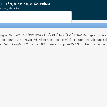
U LUẬN, GIÁO ÁN, GIÁO TRÌNH
c sinh, sinh viên
ành nghề_Năm 2010 1 CỘNG HÒA XÃ HỘI CHỦ NGHĨA VIỆT NAM Độc lập – Tự do –
: THỰC HÀNH NGHỀ Mã đề thi: OTO-TH9 Họ và tên thí sinh Lớp Nội dung Cô
điểm Điểm đạt 1 Chuẩn bị 5.0 2 Tháo các bộ phận 25.0 3 Đo, kiểm tra các bộ 