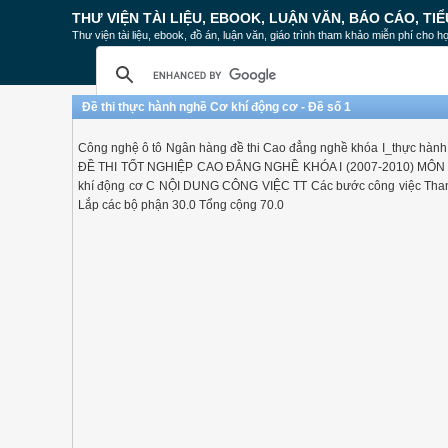
THƯ VIỆN TÀI LIỆU, EBOOK, LUẬN VĂN, BÁO CÁO, TIỂ
Thư viện tài liệu, ebook, đồ án, luận văn, giáo trình tham khảo miễn phí cho họ
Đề thi thực hành nghề Cơ khí động cơ - Đề số 1
Công nghệ ô tô Ngân hàng đề thi Cao đẳng nghề khóa I_thực h
ĐỀ THI TỐT NGHIỆP CAO ĐẲNG NGHỀ KHÓA I (2007-2010) MÔN THI
khí động cơ C NỘI DUNG CÔNG VIỆC TT Các bước công việc Thang 
Lắp các bộ phận 30.0 Tổng cộng 70.0