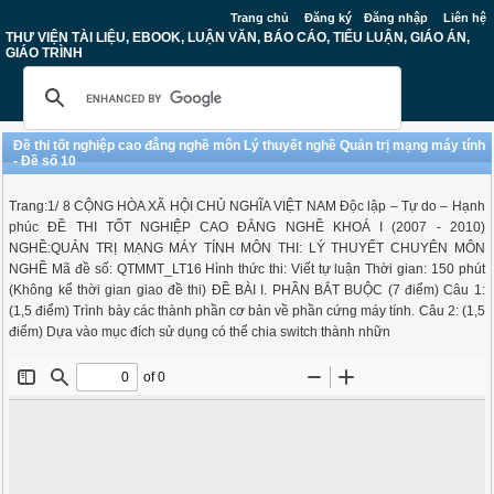
Trang chủ
Đăng ký
Đăng nhập
Liên hệ
THƯ VIỆN TÀI LIỆU, EBOOK, LUẬN VĂN, BÁO CÁO, TIỂU LUẬN, GIÁO ÁN,
GIÁO TRÌNH
Đề thi tốt nghiệp cao đẳng nghề môn Lý thuyết nghề Quản trị mạng máy tính
- Đề số 10
Trang:1/ 8 CỘNG HÒA XÃ HỘI CHỦ NGHĨA VIỆT NAM Độc lập – Tự do – Hạnh
phúc ĐỀ THI TỐT NGHIỆP CAO ĐẲNG NGHỀ KHOÁ I (2007 - 2010)
NGHỀ:QUẢN TRỊ MẠNG MÁY TÍNH MÔN THI: LÝ THUYẾT CHUYÊN MÔN
NGHỀ Mã đề số: QTMMT_LT16 Hình thức thi: Viết tự luận Thời gian: 150 phút
(Không kể thời gian giao đề thi) ĐỀ BÀI I. PHẦN BẮT BUỘC (7 điểm) Câu 1:
(1,5 điểm) Trình bày các thành phần cơ bản về phần cứng máy tính. Câu 2: (1,5
điểm) Dựa vào mục đích sử dụng có thể chia switch thành nhữn