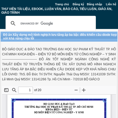
Trang chủ
Đăng ký
Đăng nhập
Liên hệ
THƯ VIỆN TÀI LIỆU, EBOOK, LUẬN VĂN, BÁO CÁO, TIỂU LUẬN, GIÁO ÁN,
GIÁO TRÌNH
Đồ án Xây dựng mô hình nghịch lưu tăng áp ba bậc điều khiển cầu diode kẹp
với khả năng chịu lỗi
BỘ GIÁO DỤC & ĐÀO TẠO TRƯỜNG ĐẠI HỌC SƯ PHẠM KỸ THUẬT TP. HỒ
CHÍ MINH KHOA ĐIỆN – ĐIỆN TỬ BỘ MÔN ĐIỆN TỬ CÔNG NGHIỆP – Y SINH
--------------------------------- ĐỒ ÁN TỐT NGHIỆP NGÀNH CÔNG NGHỆ KỸ
THUẬT ĐIỆN TỬ TRUYỀN THÔNG ĐỀ TÀI: XÂY DỰNG MÔ HÌNH NGHỊCH
LƯU TĂNG ÁP BA BẬC ĐIỀU KHIỂN CẦU DIODE KẸP VỚI KHẢ NĂNG CHỊU
LỖI GVHD: ThS. Đỗ Đức Trí SVTH: Nguyễn Thái Duy MSSV: 13141039 SVTH:
Lê Minh Quý MSSV: 13141266 Tp. Hồ Chí Minh - 7/2018 BỘ GIÁO D