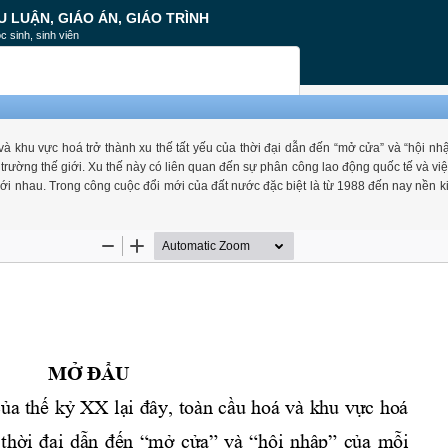
U LUẬN, GIÁO ÁN, GIÁO TRÌNH
c sinh, sinh viên
à khu vực hoá trở thành xu thế tất yếu của thời đại dẫn đến “mở cửa” và “hội nh
ị trường thế giới. Xu thế này có liên quan đến sự phân công lao động quốc tế và vi
với nhau. Trong công cuộc đổi mới của đất nước đặc biệt là từ 1988 đến nay nền k