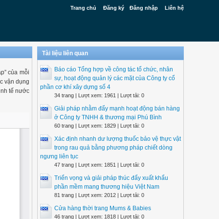
Trang chủ
Đăng ký
Đăng nhập
Liên hệ
Tài liệu liên quan
Báo cáo Tổng hợp về công tác tổ chức, nhân
ập” của mỗi
sự, hoạt động quản lý các mặt của Công ty cổ
ệc vận dụng
phần cơ khí xây dựng số 4
inh tế nước
34 trang | Lượt xem: 1961 | Lượt tải: 0
Giải pháp nhằm đẩy mạnh hoạt động bán hàng
ở Công ty TNHH & thương mại Phú Bình
60 trang | Lượt xem: 1829 | Lượt tải: 0
Xác định nhanh dư lượng thuốc bảo vệ thực vật
trong rau quả bằng phương pháp chiết dòng
ngưng liên tục
47 trang | Lượt xem: 1851 | Lượt tải: 0
Triển vọng và giải pháp thúc đẩy xuất khẩu
phần mềm mang thương hiệu Việt Nam
81 trang | Lượt xem: 2012 | Lượt tải: 0
Cửa hàng thời trang Mums & Babies
46 trang | Lượt xem: 1818 | Lượt tải: 0