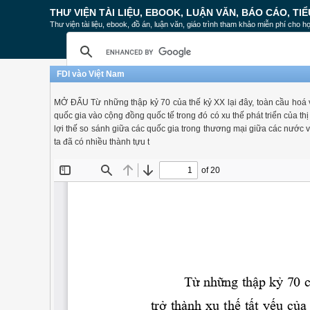
THƯ VIỆN TÀI LIỆU, EBOOK, LUẬN VĂN, BÁO CÁO, TIỂ
Thư viện tài liệu, ebook, đồ án, luận văn, giáo trình tham khảo miễn phí cho họ
FDI vào Việt Nam
MỞ ĐẨU Từ những thập kỷ 70 của thế kỷ XX lại đây, toàn cầu hoá v
quốc gia vào cộng đồng quốc tế trong đó có xu thế phát triển của th
lợi thế so sánh giữa các quốc gia trong thương mại giữa các nước 
ta đã có nhiều thành tựu t