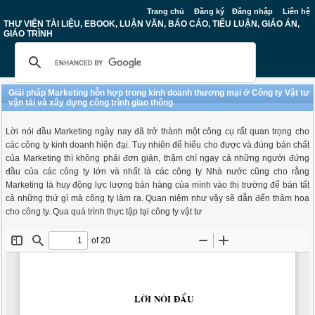
Trang chủ
Đăng ký
Đăng nhập
Liên hệ
THƯ VIỆN TÀI LIỆU, EBOOK, LUẬN VĂN, BÁO CÁO, TIỂU LUẬN, GIÁO ÁN,
GIÁO TRÌNH
Giải pháp Marketing hỗn hợp trong kinh doanh thương mại ở Công ty Vật tư
vận tải và xây dựng công trình giao thông
Lời nói đầu Marketing ngày nay đã trở thành một công cụ rất quan trọng cho
các công ty kinh doanh hiện đại. Tuy nhiên để hiểu cho được và đúng bản chất
của Marketing thì không phải đơn giản, thậm chí ngay cả những người đứng
đầu của các công ty lớn và nhất là các công ty Nhà nước cũng cho rằng
Marketing là huy động lực lượng bán hàng của mình vào thị trường để bán tất
cả những thứ gì mà công ty làm ra. Quan niệm như vậy sẽ dẫn đến thảm hoạ
cho công ty. Qua quá trình thực tập tại công ty vật tư