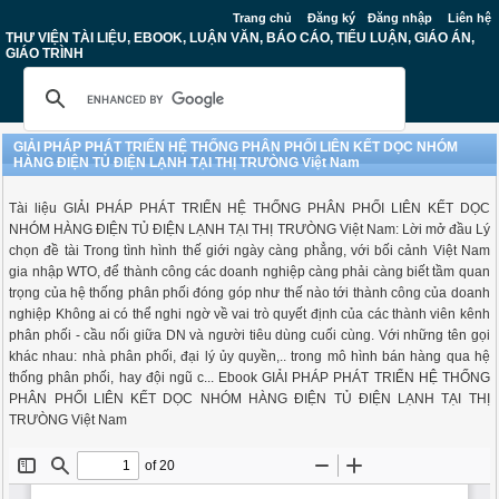
Trang chủ
Đăng ký
Đăng nhập
Liên hệ
THƯ VIỆN TÀI LIỆU, EBOOK, LUẬN VĂN, BÁO CÁO, TIỂU LUẬN, GIÁO ÁN,
GIÁO TRÌNH
GIẢI PHÁP PHÁT TRIỂN HỆ THỐNG PHÂN PHỐI LIÊN KẾT DỌC NHÓM
HÀNG ĐIỆN TỦ ĐIỆN LẠNH TẠI THỊ TRƯÒNG Việt Nam
Tài liệu GIẢI PHÁP PHÁT TRIỂN HỆ THỐNG PHÂN PHỐI LIÊN KẾT DỌC
NHÓM HÀNG ĐIỆN TỦ ĐIỆN LẠNH TẠI THỊ TRƯÒNG Việt Nam: Lời mở đầu Lý
chọn đề tài Trong tình hình thế giới ngày càng phẳng, với bối cảnh Việt Nam
gia nhập WTO, để thành công các doanh nghiệp càng phải càng biết tầm quan
trọng của hệ thống phân phối đóng góp như thế nào tới thành công của doanh
nghiệp Không ai có thể nghi ngờ về vai trò quyết định của các thành viên kênh
phân phối - cầu nối giữa DN và người tiêu dùng cuối cùng. Với những tên gọi
khác nhau: nhà phân phối, đại lý ủy quyền,.. trong mô hình bán hàng qua hệ
thống phân phối, hay đội ngũ c... Ebook GIẢI PHÁP PHÁT TRIỂN HỆ THỐNG
PHÂN PHỐI LIÊN KẾT DỌC NHÓM HÀNG ĐIỆN TỦ ĐIỆN LẠNH TẠI THỊ
TRƯÒNG Việt Nam