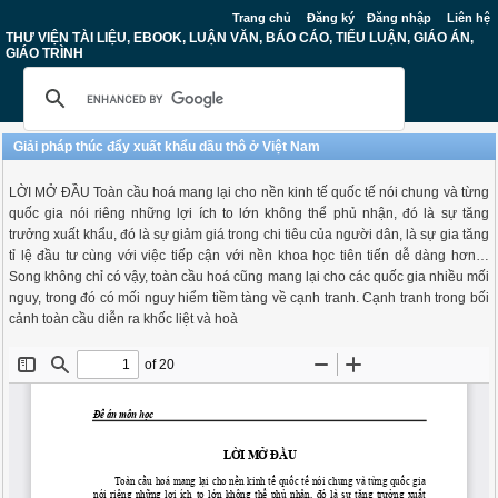
Trang chủ
Đăng ký
Đăng nhập
Liên hệ
THƯ VIỆN TÀI LIỆU, EBOOK, LUẬN VĂN, BÁO CÁO, TIỂU LUẬN, GIÁO ÁN,
GIÁO TRÌNH
Giải pháp thúc đẩy xuất khẩu dầu thô ở Việt Nam
LỜI MỞ ĐẦU Toàn cầu hoá mang lại cho nền kinh tế quốc tế nói chung và từng
quốc gia nói riêng những lợi ích to lớn không thể phủ nhận, đó là sự tăng
trưởng xuất khẩu, đó là sự giảm giá trong chi tiêu của người dân, là sự gia tăng
tỉ lệ đầu tư cùng với việc tiếp cận với nền khoa học tiên tiến dễ dàng hơn…
Song không chỉ có vậy, toàn cầu hoá cũng mang lại cho các quốc gia nhiều mối
nguy, trong đó có mối nguy hiểm tiềm tàng về cạnh tranh. Cạnh tranh trong bối
cảnh toàn cầu diễn ra khốc liệt và hoà