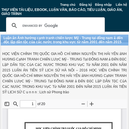
Trang chủ
Đăng ký
Đăng nhập
Liên hệ
THƯ VIỆN TÀI LIỆU, EBOOK, LUẬN VĂN, BÁO CÁO, TIỂU LUẬN, GIÁO ÁN,
GIÁO TRÌNH
Luận án Ảnh hưởng cạnh tranh chiến lược Mỹ - Trung tại đông nam á đến
độc lập dân tộc của các nước trong khu vực từ năm 2001 đến năm 2015
HỌC VIỆN CHÍNH TRỊ QUỐC GIA HỒ CHÍ MINH NGUYỄN THỊ HẢI YẾN ảNH
HƯởNG CạNH TRANH CHIếN LƯợC Mỹ - TRUNG TạI ĐÔNG NAM á ĐếN ĐộC
LậP DÂN TộC CủA CáC NƯớC TRONG KHU VựC Từ NĂM 2001 ĐếN NĂM
2015 LUẬN ÁN TIẾN SỸ LỊCH SỬ HÀ NỘI – 2016 HỌC VIỆN CHÍNH TRỊ
QUỐC GIA HỒ CHÍ MINH NGUYỄN THỊ HẢI YẾN ảNH HƯởNG CạNH TRANH
CHIếN LƯợC Mỹ - TRUNG TạI ĐÔNG NAM á ĐếN ĐộC LậP DÂN TộC CủA
CáC NƯớC TRONG KHU VựC Từ NĂM 2001 ĐếN NĂM 2015 LUẬN ÁN TIẾN
SỸ LỊCH SỬ C u n n n : Lịch sử Phong trào