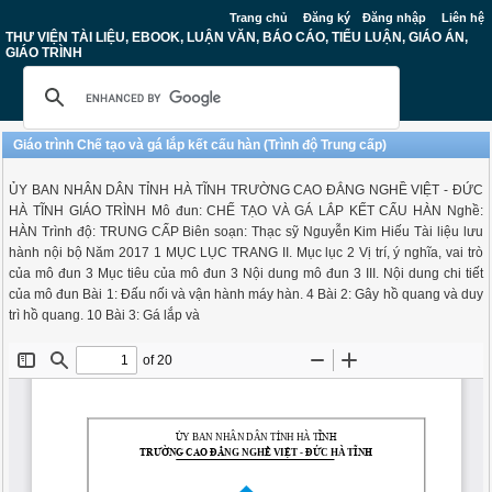
Trang chủ
Đăng ký
Đăng nhập
Liên hệ
THƯ VIỆN TÀI LIỆU, EBOOK, LUẬN VĂN, BÁO CÁO, TIỂU LUẬN, GIÁO ÁN,
GIÁO TRÌNH
Giáo trình Chế tạo và gá lắp kết cấu hàn (Trình độ Trung cấp)
ỦY BAN NHÂN DÂN TỈNH HÀ TĨNH TRƯỜNG CAO ĐẲNG NGHỀ VIỆT - ĐỨC
HÀ TĨNH GIÁO TRÌNH Mô đun: CHẾ TẠO VÀ GÁ LẮP KẾT CẤU HÀN Nghề:
HÀN Trình độ: TRUNG CẤP Biên soạn: Thạc sỹ Nguyễn Kim Hiếu Tài liệu lưu
hành nội bộ Năm 2017 1 MỤC LỤC TRANG II. Mục lục 2 Vị trí, ý nghĩa, vai trò
của mô đun 3 Mục tiêu của mô đun 3 Nội dung mô đun 3 III. Nội dung chi tiết
của mô đun Bài 1: Đấu nối và vận hành máy hàn. 4 Bài 2: Gây hồ quang và duy
trì hồ quang. 10 Bài 3: Gá lắp và