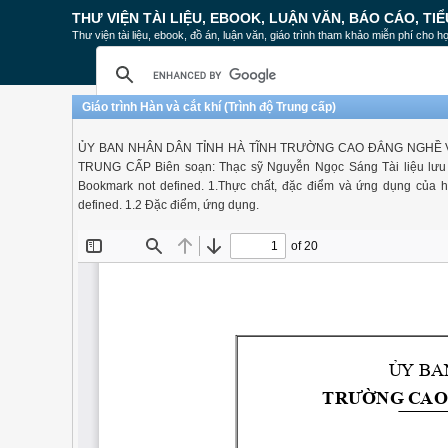
THƯ VIỆN TÀI LIỆU, EBOOK, LUẬN VĂN, BÁO CÁO, TIỂ
Thư viện tài liệu, ebook, đồ án, luận văn, giáo trình tham khảo miễn phí cho họ
Giáo trình Hàn và cắt khí (Trình độ Trung cấp)
ỦY BAN NHÂN DÂN TỈNH HÀ TĨNH TRƯỜNG CAO ĐẲNG NGHỀ VIỆT
TRUNG CẤP Biên soạn: Thạc sỹ Nguyễn Ngọc Sáng Tài liệu l
Bookmark not defined. 1.Thực chất, đặc điểm và ứng dụng của hàn khí.Er
defined. 1.2 Đặc điểm, ứng dụng.