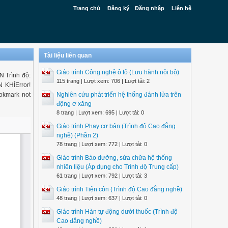
Trang chủ
Đăng ký
Đăng nhập
Liên hệ
Tài liệu liên quan
Giáo trình Công nghệ ô tô (Lưu hành nội bộ)
Trình độ:
115 trang | Lượt xem: 706 | Lượt tải: 2
 KHÍError!
Bookmark not
Nghiên cứu phát triển hệ thống đánh lửa trên
động ơ xăng
8 trang | Lượt xem: 695 | Lượt tải: 0
Giáo trình Phay cơ bản (Trình độ Cao đẳng
nghề) (Phần 2)
78 trang | Lượt xem: 772 | Lượt tải: 0
Giáo trình Bảo dưỡng, sửa chữa hệ thống
nhiên liệu (Áp dụng cho Trình độ Trung cấp)
61 trang | Lượt xem: 792 | Lượt tải: 3
Giáo trình Tiện côn (Trình độ Cao đẳng nghề)
48 trang | Lượt xem: 637 | Lượt tải: 0
Giáo trình Hàn tự động dưới thuốc (Trình độ
Cao đẳng nghề)