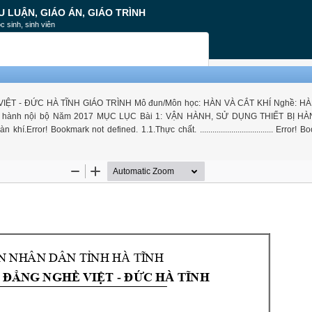
U LUẬN, GIÁO ÁN, GIÁO TRÌNH
c sinh, sinh viên
 - ĐỨC HÀ TĨNH GIÁO TRÌNH Mô đun/Môn học: HÀN VÀ CẮT KHÍ Nghề: HÀN 
ưu hành nội bộ Năm 2017 MỤC LỤC Bài 1: VẬN HÀNH, SỬ DỤNG THIẾT BỊ HÀN
ror! Bookmark not defined. 1.1.Thực chất. ................................... Error! 