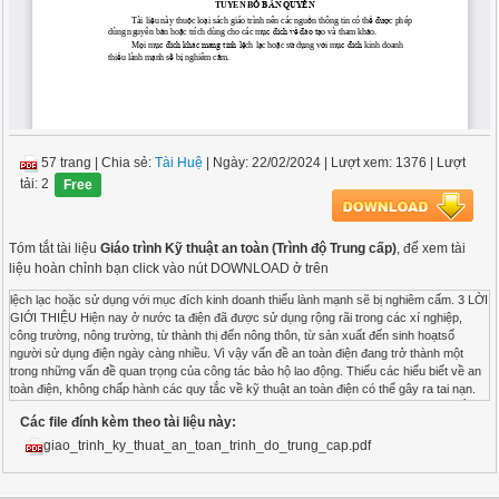
57 trang
|
Chia sẻ:
Tài Huệ
| Ngày: 22/02/2024
| Lượt xem: 1376
| Lượt
tải: 2
Free
Tóm tắt tài liệu
Giáo trình Kỹ thuật an toàn (Trình độ Trung cấp)
, để xem tài
liệu hoàn chỉnh bạn click vào nút DOWNLOAD ở trên
lệch lạc hoặc sử dụng với mục đích kinh doanh thiểu lành mạnh sẽ bị nghiêm cấm. 3 LỜI
GIỚI THIỆU Hiện nay ở nước ta điện đã được sử dụng rộng rãi trong các xí nghiệp,
công trường, nông trường, từ thành thị đến nông thôn, từ sản xuất đến sinh hoạtsố
người sử dụng điện ngày càng nhiều. Vì vậy vấn đề an toàn điện đang trở thành một
trong những vấn đề quan trọng của công tác bảo hộ lao động. Thiếu các hiểu biết về an
toàn điện, không chấp hành các quy tắc về kỹ thuật an toàn điện có thể gây ra tai nạn.
Khác với các loại nguy hiểm khác nguy hiểm về điện nhiều khi khó phát hiện được bằng
Các file đính kèm theo tài liệu này:
giác quan như nghe, nhìn, ngửi mà chỉ có thể biết được khi tiếp xúc với các phần tử
mang điện, xong lúc đó có thể bị chấn thương trầm trọng, thậm chí chết người. Chính vì
giao_trinh_ky_thuat_an_toan_trinh_do_trung_cap.pdf
thế cần thiết có kiến thức cơ bản về an toàn điện. Cấu trúc Giáo trình Kỹ thuật an toàn
này gồm 6 chương: 1. Chương 1: Kỹ thuật an toàn điện 2. Chương 2: Công tác phòng
chống cháy nổ 3. Chương 3: Kỹ thuật an toàn áp lực 4. Chương 4: Kỹ thuật an toàn khi