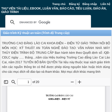
Trang chủ
Đăng ký
Đăng nhập
Liên hệ
THƯ VIỆN TÀI LIỆU, EBOOK, LUẬN VĂN, BÁO CÁO, TIỂU LUẬN, GIÁO ÁN,
GIÁO TRÌNH
Giáo trình Kỹ thuật an toàn (Trình độ Trung cấp)
TRƯỜNG CAO ĐẲNG LÀO CAI KHOA ĐIỆN – ĐIỆN TỬ GIÁO TRÌNH NỘI BỘ
MÔN HỌC: KỸ THUẬT AN TOÀN NGHỀ ĐÀO TẠO: VẬN HÀNH NHÀ MÁY
THỦY ĐIỆN TRÌNH ĐỘ: TRUNG CẤP Ban hành kèm theo Quyết định số: /QĐ-
CĐLC ngày ...... thảng....năm của Hiệu trưởng Trường Cao đẳng Lào Cai Lào
Cai, năm 2017 TUYÊN BỐ BẢN QUYỀN Tài liệu này thuộc loại sách giáo trình
nên các nguồn thông tin có thể được phép dùng nguyên bản hoặc trích dùng
cho các mục đích về đào tạo và tham khảo. Mọi mục đích khác mang tính