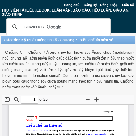
Trang chủ
Đăng ký
Đăng nhập
Liên hệ
THƯ VIỆN TÀI LIỆU, EBOOK, LUẬN VĂN, BÁO CÁO, TIỂU LUẬN, GIÁO ÁN,
GIÁO TRÌNH
Giáo trình Kỹ thuật thông tin số - Chương 7: Điều chế tín hiệu số
- Chổồng VII - Chổồng 7 Âióửu chóỳ tờn hióỷu sọỳ Âióửu chóỳ (modulation)
noùi chung laỡ laỡm bióỳn õọứi caùc õàỷc tờnh cuớa mọỹt tờn hióỷu theo mọỹt
tờn hióỷu khaùc. Trong hóỷ thọỳng thọng tin, tờn hióỷu bở bióỳn õọứi goỹi laỡ
soùng mang (carrier) vaỡ tờn hióỷu gỏy ra sổỷ bióỳn õọứi õoù goỹi laỡ tờn
hióỷu mang tin (information signal). Coù thóứ õởnh nghộa õióửu chóỳ laỡ sổỷ
bióỳn õọứi caùc thọng sọỳ cuớa soùng mang theo tờn hióỷu mang tin. Chổồng
naỡy trỗnh baỡy vóử õióửu chóỳ trun