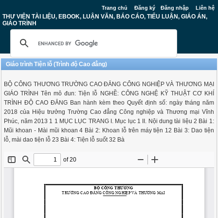
Trang chủ
Đăng ký
Đăng nhập
Liên hệ
THƯ VIỆN TÀI LIỆU, EBOOK, LUẬN VĂN, BÁO CÁO, TIỂU LUẬN, GIÁO ÁN,
GIÁO TRÌNH
Giáo trình Tiện lỗ (Trình độ Cao đẳng)
BỘ CÔNG THƯƠNG TRƯỜNG CAO ĐẲNG CÔNG NGHIỆP VÀ THƯƠNG MẠI
GIÁO TRÌNH Tên mô đun: Tiện lỗ NGHỀ: CÔNG NGHỆ KỸ THUẬT CƠ KHÍ
TRÌNH ĐỘ CAO ĐẲNG Ban hành kèm theo Quyết định số: ngày tháng năm
2018 của Hiệu trưởng Trường Cao đẳng Công nghiệp và Thương mại Vĩnh
Phúc, năm 2013 1 1 MỤC LỤC TRANG I. Mục lục 1 II. Nội dung tài liệu 2 Bài 1:
Mũi khoan - Mài mũi khoan 4 Bài 2: Khoan lỗ trên máy tiện 12 Bài 3: Dao tiện
lỗ, mài dao tiện lỗ 23 Bài 4: Tiện lỗ suốt 32 Bà