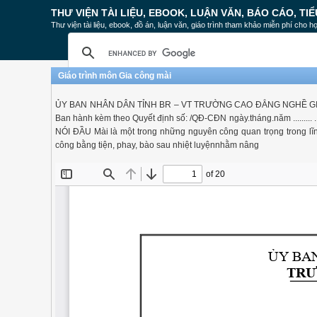
THƯ VIỆN TÀI LIỆU, EBOOK, LUẬN VĂN, BÁO CÁO, TIỂ
Thư viện tài liệu, ebook, đồ án, luận văn, giáo trình tham khảo miễn phí cho họ
Giáo trình môn Gia công mài
ỦY BAN NHÂN DÂN TỈNH BR – VT TRƯỜNG CAO ĐẲNG NGHỀ GI
Ban hành kèm theo Quyết định số: /QĐ-CĐN ngày.tháng.năm ......... .
NÓI ĐẦU Mài là một trong những nguyên công quan trọng trong lĩnh 
công bằng tiện, phay, bào sau nhiệt luyệnnhằm nâng