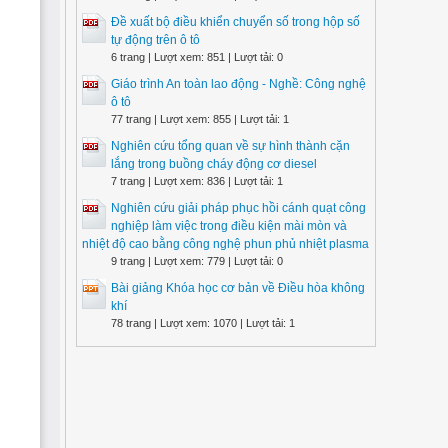
Đề xuất bộ điều khiển chuyển số trong hộp số
tự động trên ô tô
6 trang | Lượt xem: 851 | Lượt tải: 0
Giáo trình An toàn lao động - Nghề: Công nghệ
ô tô
77 trang | Lượt xem: 855 | Lượt tải: 1
Nghiên cứu tổng quan về sự hình thành cặn
lắng trong buồng cháy động cơ diesel
7 trang | Lượt xem: 836 | Lượt tải: 1
Nghiên cứu giải pháp phục hồi cánh quạt công
nghiệp làm việc trong điều kiện mài mòn và
nhiệt độ cao bằng công nghệ phun phủ nhiệt plasma
9 trang | Lượt xem: 779 | Lượt tải: 0
Bài giảng Khóa học cơ bản về Điều hòa không
khí
78 trang | Lượt xem: 1070 | Lượt tải: 1