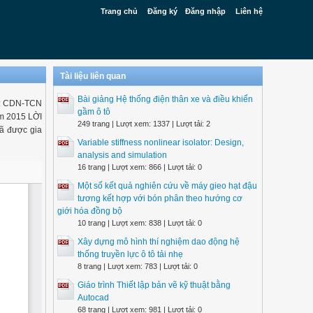
Trang chủ
Đăng ký
Đăng nhập
Liên hệ
Tài liệu liên quan
Bài giảng Hệ thống điện thân xe và điều khiển
: CDN-TCN
gầm ô tô
ăm 2015 LỜI
249 trang | Lượt xem: 1337 | Lượt tải: 2
đã được gia
Variable stiffness nonlinear isolator: Design,
analysis and simulation
16 trang | Lượt xem: 866 | Lượt tải: 0
Một số kết quả nghiên cứu về máy gieo hạt đậu
tương kết hợp với bón phân theo hướng cơ
giới hóa đồng bộ
10 trang | Lượt xem: 838 | Lượt tải: 0
Xây dựng mô hình thí nghiệm dao động hệ
thống truyền lực ô tô tải nhẹ
8 trang | Lượt xem: 783 | Lượt tải: 0
Giáo trình Thiết lập bản vẽ kỹ thuật bằng
Autocad
68 trang | Lượt xem: 981 | Lượt tải: 0