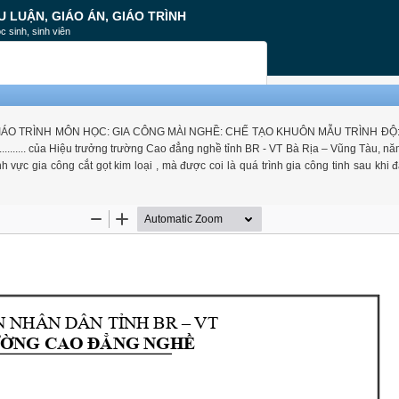
U LUẬN, GIÁO ÁN, GIÁO TRÌNH
c sinh, sinh viên
ÁO TRÌNH MÔN HỌC: GIA CÔNG MÀI NGHỀ: CHẾ TẠO KHUÔN MẪU TRÌNH ĐỘ
.......... của Hiệu trưởng trường Cao đẳng nghề tỉnh BR - VT Bà Rịa – Vũng Tàu, n
vực gia công cắt gọt kim loại , mà được coi là quá trình gia công tinh sau khi 