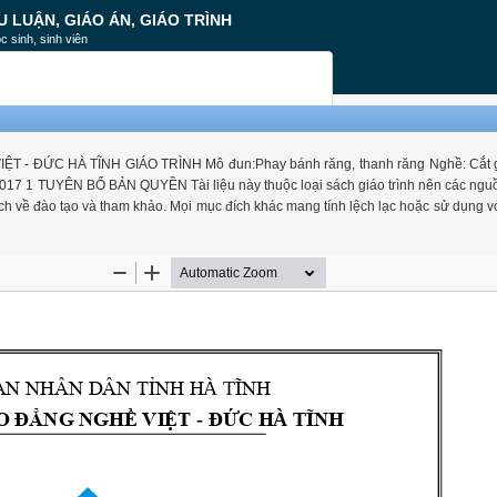
U LUẬN, GIÁO ÁN, GIÁO TRÌNH
c sinh, sinh viên
ĐỨC HÀ TĨNH GIÁO TRÌNH Mô đun:Phay bánh răng, thanh răng Nghề: Cắt gọ
017 1 TUYÊN BỐ BẢN QUYỀN Tài liệu này thuộc loại sách giáo trình nên các nguồ
h về đào tạo và tham khảo. Mọi mục đích khác mang tính lệch lạc hoặc sử dụng v