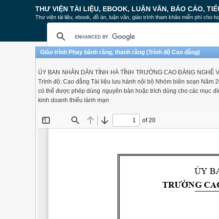
THƯ VIỆN TÀI LIỆU, EBOOK, LUẬN VĂN, BÁO CÁO, TIỂ
Thư viện tài liệu, ebook, đồ án, luận văn, giáo trình tham khảo miễn phí cho họ
Giáo trình Phay bánh răng, thanh răng (Trình độ Cao đẳng)
ỦY BAN NHÂN DÂN TỈNH HÀ TĨNH TRƯỜNG CAO ĐẲNG NGHỀ VIỆT - 
Trình độ: Cao đẳng Tài liệu lưu hành nội bộ Nhóm biên soạn Năm 2
có thể được phép dùng nguyên bản hoặc trích dùng cho các mục đíc
kinh doanh thiếu lành mạn