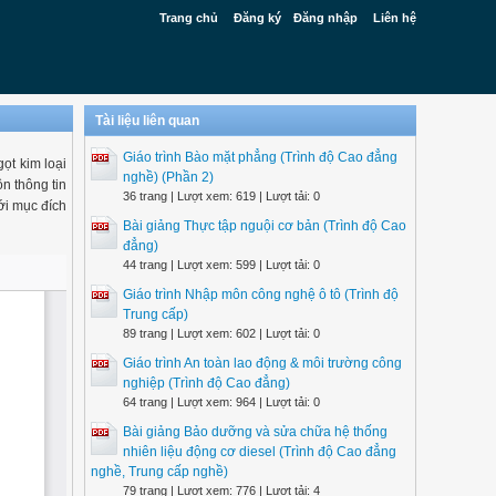
Trang chủ
Đăng ký
Đăng nhập
Liên hệ
Tài liệu liên quan
Giáo trình Bào mặt phẳng (Trình độ Cao đẳng
t kim loại
nghề) (Phần 2)
n thông tin
36 trang | Lượt xem: 619 | Lượt tải: 0
ới mục đích
Bài giảng Thực tập nguội cơ bản (Trình độ Cao
đẳng)
44 trang | Lượt xem: 599 | Lượt tải: 0
Giáo trình Nhập môn công nghệ ô tô (Trình độ
Trung cấp)
89 trang | Lượt xem: 602 | Lượt tải: 0
Giáo trình An toàn lao động & môi trường công
nghiệp (Trình độ Cao đẳng)
64 trang | Lượt xem: 964 | Lượt tải: 0
Bài giảng Bảo dưỡng và sửa chữa hệ thống
nhiên liệu động cơ diesel (Trình độ Cao đẳng
nghề, Trung cấp nghề)
79 trang | Lượt xem: 776 | Lượt tải: 4