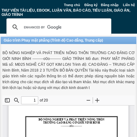
Trang chủ
Đăng ký
Đăng nhập
Liên hệ
THƯ VIỆN TÀI LIỆU, EBOOK, LUẬN VĂN, BÁO CÁO, TIỂU LUẬN, GIÁO ÁN,
GIÁO TRÌNH
Giáo trình Phay mặt phẳng (Trình độ Cao đẳng, Trung cấp)
BỘ NÔNG NGHIỆP VÀ PHÁT TRIỂN NÔNG THÔN TRƯỜNG CAO ĐẲNG CƠ
GIỚI NINH BÌNH ---------o0o--------- GIÁO TRÌNH Mô đun: PHAY MẶT PHẲNG
Mã số: MĐ25 NGHỀ CẮT GỌT KIM LOẠI Trình độ: CAO ĐẲNG – TRUNG CẤP
Ninh Bình, Năm 2018 2 3 TUYÊN BỐ BẢN QUYỀN Tài liệu này thuộc loại sách
giáo trình nên các nguồn thông tin có thể được phép dùng nguyên bản hoặc
trích dùng cho các mục đích về đào tạo và tham khảo. Mọi mục đích khác mang
tính lệch lạc hoặc sử dụng với mục đích kinh doanh t