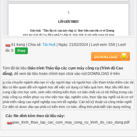
61 trang
|
Chia sẻ:
Tài Huệ
| Ngày: 21/02/2024
| Lượt xem: 558
| Lượt
tải: 0
Free
Tóm tắt tài liệu
Giáo trình Tháo lắp các cụm máy công cụ (Trình độ Cao
đẳng)
, để xem tài liệu hoàn chỉnh bạn click vào nút DOWNLOAD ở trên
g của chuyên ngành đào tạo vì vậy người dạy và người học cần tham khảo thêm các tài liệu có liên quan đối với ngành học để việc sử dụng có hiệu quả hơn. Mục tiêu Mô đun cung cấp cho học sinh, sinh viên những kiến thức cơ bản nhất và có hệ thống trong các máy công cụ nhằm phục vụ cho việc học tập, nghiên cứu, thực tập tay nghề và là cơ sở phát triển nâng cao nghề nghiệp sau khi tốt nghiệp. Cán bộ kỹ thuật và công nhân nghề Cơ điện tử được đào tạo phải có kiến thức cơ bản, đồng thời phải biết vận dụng những kiến thức đó để giải quyết những vấn đề cụ thể trong thực tế sản xuất như sử dụng, sửa chữa, lắp ráp... Với mục đích đó, tài liệu cung cấp những kiến thức và kỹ năng cơ bản nhất trong lĩnh vực tháo lắp máy công cụ cắt gọt kim loại. Giáo trình được biên soạn với thời lượng 45 tiết, bao gồm 5 bài: Bài 1: Tháo, lắp trục truyền động Bài 2: Tháo, lắp cụm bàn gá Bài 3: Tháo, lắp cụm trục chính Bài 4: Tháo, lắp hệ thống thuỷ lực Bài 5: Tháo, lắp hệ thống khí nén Giáo trình được biên soạn cho đối tượng là học sinh, sinh viên, do tính chất phức tạp của mô đun nên công việc biên soạn nên chắc chắn không thể tránh khỏi những thiếu sót, rất mong người sử dụng đóng góp ý kiến. Xin chân thành cảm ơn. Hà Nội, ngày 17 tháng 9 năm 2019 Tham gia biên soạn 1. Chủ biên : Nguyễn Công Hùng Cùng các đồng nghiệp 3 TUYÊN BỐ BẢN QUYỀN Tài liệu này thuộc loại sách giáo trình nên các nguồn thông tin có thể được phép dùng nguyên bản hoặc trích dùng cho các mục đích về đào tạo và tham khảo. Mọi mục đích khác mang tính lệch lạc hoặc sử dụng với mục đích kinh doanh thiếu lành mạnh sẽ bị nghiêm cấm. 4 MỤC LỤC TRANG LỜI GIỚI THIỆU ...................................................... Error! Bookmark not defined. BÀI 1: THÁO, LẮP TRỤC TRUYỀN ĐỘNG .........................................................12 1. Chức năng, cấu tạo, nguyên lý làm việc của cụm trục truyền động ......................12 1.1.Cụm cơ cấu vít - đai ốc (Hình 1.1): ................................................................. 12 1.2.Cơ cấu truyền động vô cấp tốc độ: .................................................................. 13 1.3.Bộ truyền đai: .................................................................................................. 13 1.4.Bộ truyền xích: ................................................................................................ 14 1.5.Bộ truyền bánh răng ........................................................................................ 16 1.6.Trục tâm và trục truyền ................................................................................... 17 2. Lập quy trình tháo, lắp ...........................................................................................17 2.1.Cụm cơ cấu vít - đai ốc:................................................................................... 18 2.1.1.Quy trình tháo: .............................................................................................. 18 2.1.2.Quy trình lắp: ................................................................................................ 18 2.2.Cơ cấu truyền động vô cấp tốc độ và bộ truyền đai: ....................................... 18 2.2.1.Quy trình tháo: .............................................................................................. 18 2.2.2.Quy trình lắp: ................................................................................................ 19 2.3.Bộ truyền xích: ................................................................................................ 19 2.4.Bộ truyền bánh răng: ....................................................................................... 19 2.4.1.Quy trình tháo: .............................................................................................. 19 2.4.2.Quy trình lắp: ................................................................................................ 20 2.5.Trục tâm và trục truyền: .................................................................................. 20 3. Công tác chuẩn bị trước khi tháo ...........................................................................20 4. Kỹ thuật tháo, lắp trục truyền động .......................................................................21 4.1.Tháo vít cấy, bulông- đai ốc: ........................................................................... 22 4.2.Tháo chi tiết lắp chặt ra khỏi trục: ................................................................... 23 4.3.Rửa, làm sạch chi tiết và cụm máy: ................................................................. 24 5. Công tác an toàn, các dạng hỏng-nguyên nhân, biện pháp phòng ngừa và vệ sinh công nghiệp khi tháo, lắp trục truyền động ...............................................................24 5.1.Công tác an toàn và vệ sinh công nghiệp khi tháo, lắp cụm trục truyền động:24 5.1.1.Công tác an toàn ........................................................................................... 24 5.1.2.Vệ sinh công nghiệp: .................................................................................... 25 5 5.2.Các dạng hỏng - nguyên nhân, biện pháp phòng ngừa khi tháo, lắp cụm trục truyền động: ........................................................................................................... 25 5.2.1.Các dạng hỏng - nguyên nhân, biện pháp phòng ngừa khi tháo, lắp cụm trục vít đai ốc: .................................................................................................................... 25 5.2.2.Các dạng hỏng - nguyên nhân, biện pháp phòng ngừa khi tháo, lắp cụm cơ cấu truyền động vô cấp tốc độ: .................................................................................... 27 5.2.3.Các dạng hỏng - nguyên nhân, biện pháp phòng ngừa khi tháo, lắp bộ truyền đai: 28 5.2.4.Các dạng hỏng - nguyên nhân, biện pháp phòng ngừa khi tháo, lắp bộ truyền xích: ....................................................................................................................... 30 5.2.5.Các dạng hỏng - nguyên nhân, biện pháp phòng ngừa khi tháo, lắp trục truyền động: ...................................................................................................................... 32 BÀI 2: THÁO, LẮP CỤM BÀN GÁ ........................................................................36 1. Chức năng, cấu tạo, nguyên lý làm việc của cụm bàn gá ......................................36 1.1.Cấu tạo của cụm bàn gá dao: ........................................................................... 36 1.2.Nguyên lý làm việc: ......................................................................................... 37 2. Lập quy trình tháo, lắp ...........................................................................................38 3. Công tác chuẩn bị trước khi tháo ...........................................................................39 4. Kỹ thuật tháo, lắp cụm bàn gá ...............................................................................40 5. Công tác an toàn, các dạng hỏng, nguyên nhân, biện pháp phòng ngừa và vệ sinh công nghiệp khi tháo, lắp cụm bàn gá. ......................................................................41 BÀI 3: THÁO, LẮP CỤM TRỤC CHÍNH ...............................................................42 1. Chức năng, cấu tạo, nguyên lý làm việc cụm trục chính .......................................42 1.1. Cấu tạo: ........................................................................................................... 42 1.2.Nguyên lý làm việc của hộp trục chính máy tiện: ........................................... 44 2. Lập quy trình tháo, lắp cụm trục chính ..................................................................45 2.1.Quy trình tháo .................................................................................................. 46 2.2.Quy trình lắp .................................................................................................... 49 3. Công tác chuẩn bị trước khi tháo, lắp cụm trục chính ...........................................53 4. Kỹ thuật tháo, lắp cụm trục chính ..........................................................................53 4.1.Kỹ thuật tháo ô bi ............................................................................................ 53 4.2.Kỹ thuật lắp ổ bi: ............................................................................................. 59 6 5. Công tác an toàn, các dạng hỏng - nguyên nhân, biện pháp phòng ngừa và vệ sinh công nghiệp khi tháo, lắp cụm trục chính. .................................................................61 BÀI 4: THÁO, LẮP HỆ THỐNG THUỶ LỰC ........................................................62 1. Chức năng, cấu tạo, nguyên lý làm việc hệ thống thuỷ lực ...................................62 1.1.Bơm dầu .......................................................................................................... 62 1.1.1.Bơm bánh răng: ............................................................................................ 63 1.1.2.Bơm trục vít .................................................................................................. 65 1.1.3.Bơm cánh gạt ................................................................................................ 65 1.1.4.Bơm pittông .................................................................................................. 67 1.2.Bể dầu .............................................................................................................. 68 1.3.Thiết bị xử lý dầu thuỷ lực .............................................................................. 69 1.3.1.Yêu cầu đối với dầu thủy lực ........................................................................ 69 1.3.2.Bộ lọc dầu ..................................................................................................... 69 1.4.Hệ thống phân phối thuỷ lực .....................
Các file đính kèm theo tài liệu này:
giao_trinh_thao_lap_cac_cum_may_cong_cu_trinh_do_cao_dang.pdf