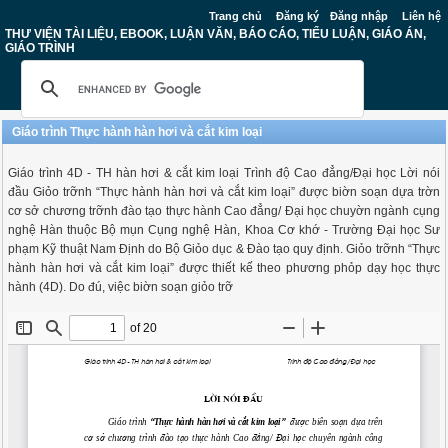
Trang chủ
Đăng ký
Đăng nhập
Liên hệ
THƯ VIỆN TÀI LIỆU, EBOOK, LUẬN VĂN, BÁO CÁO, TIỂU LUẬN, GIÁO ÁN,
GIÁO TRÌNH
Giáo trình Thực hành hàn hơi và cắt kim loại
Giáo trình 4D - TH hàn hơi & cắt kim loại Trình độ Cao đẳng/Đại học Lời nói
đầu Giỏo trỡnh “Thực hành hàn hơi và cắt kim loại” được biờn soạn dựa trờn
cơ sở chương trỡnh đào tạo thực hành Cao đẳng/ Đại học chuyờn ngành cụng
nghệ Hàn thuộc Bộ mụn Cụng nghệ Hàn, Khoa Cơ khớ - Trường Đại học Sư
phạm Kỹ thuật Nam Định do Bộ Giỏo dục & Đào tạo quy định. Giỏo trỡnh “Thực
hành hàn hơi và cắt kim loại” được thiết kế theo phương phỏp dạy học thực
hành (4D). Do đú, việc biờn soạn giỏo trỡ