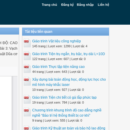
Trang chủ
Đăng ký
Đăng nhập
Liên hệ
Tài liệu liên quan
Giáo trình Vật liệu công nghiệp
H ĐỘ: CAO
145 trang | Lượt xem: 1299 | Lượt tải: 4
ài 3: Vạch
thuật Dũa cơ
Giáo trình Tiện trụ ngắn, trụ bậc, trụ dài L≈10D
122 trang | Lượt xem: 607 | Lượt tải: 0
Giáo trình Thực tập tiện nâng cao
44 trang | Lượt xem: 643 | Lượt tải: 0
Xây dựng bài toán động học, động lực học cho
mô hình máy khắc laser
10 trang | Lượt xem: 927 | Lượt tải: 0
Giáo trình Tiện chi tiết có gá lắp phức tạp
19 trang | Lượt xem: 784 | Lượt tải: 0
Chương trình khung trình độ cao đẳng nghề
nghề “Bảo trì hệ thống thiết bị cơ khí”
9 trang | Lượt xem: 555 | Lượt tải: 0
Giáo trình Kỹ thuật an toàn và bảo hộ lao động