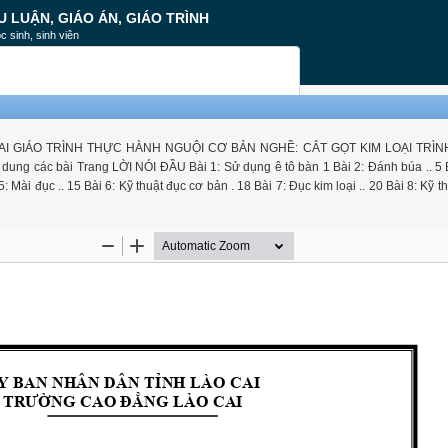
U LUẬN, GIÁO ÁN, GIÁO TRÌNH
c sinh, sinh viên
I GIÁO TRÌNH THỰC HÀNH NGUỘI CƠ BẢN NGHỀ: CẮT GỌT KIM LOẠI TRÌN
ác bài Trang LỜI NÓI ĐẦU Bài 1: Sử dụng ê tô bàn 1 Bài 2: Đánh búa .. 5 B
Mài đục .. 15 Bài 6: Kỹ thuật đục cơ bản . 18 Bài 7: Đục kim loại .. 20 Bài 8: Kỹ 