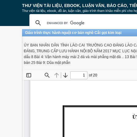
THƯ VIỆN TÀI LIỆU, EBOOK, LUẬN VĂN, BÁO CÁO, TIỂ
Thư viện tài liệu, ebook, đồ án, luận văn, giáo trình tham khảo miễn phí cho họ
Giáo trình thực hành nguội cơ bản nghề Cắt gọt kim loại
ỦY BAN NHÂN DÂN TỈNH LÀO CAI TRƯỜNG CAO ĐẲNG LÀO CA
ĐẲNG, TRUNG CẤP LƯU HÀNH NỘI BỘ NĂM 2017 MỤC LỤC Nội dung c
dấu 8 Bài 4: Vận hành máy mài 2 đá và mài phẳng mặt đá .. 13 Bài 5: 
bản 25 Bài 9: Dũa mặt phẳn