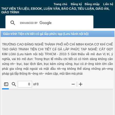
Trang chủ
Đăng ký
Đăng nhập
Liên hệ
THƯ VIỆN TÀI LIỆU, EBOOK, LUẬN VĂN, BÁO CÁO, TIỂU LUẬN, GIÁO ÁN,
GIÁO TRÌNH
Giáo trình Tiện chi tiết có gá lắp phức tạp (Lưu hành nội bộ)
TRƯỜNG CAO ĐẲNG NGHỀ THÀNH PHỐ HỒ CHÍ MINH KHOA CƠ KHÍ CHẾ
TẠO GIÁO TRèNH TIỆN CHI TIẾT Cể GÁ LẮP PHỨC TẠP NGHỀ: CẮT GỌT
KIM LOẠI (Lưu hành nội bộ) TP.HCM - 2010 5 Giới thiệu về mô đun Vị trí, ý
nghĩa, vai trò mô đun: Trong thực tế nhiều chi tiết có có hình dáng không cân
xứng nh− trục, bạc lệch tâm, trục kém cứng vững, trục có đ−ờng kính lớn cần
phải gia công mặt ngoài và mặt đầu nh−ng không thể dùng những ph−ơng
pháp gá lắp thông th−ờng nh− mâm cặp, mũi tâm mà phải