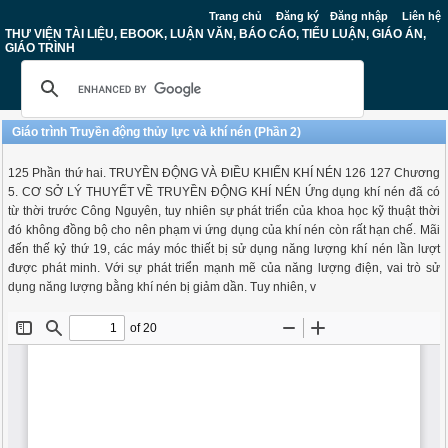
Trang chủ
Đăng ký
Đăng nhập
Liên hệ
THƯ VIỆN TÀI LIỆU, EBOOK, LUẬN VĂN, BÁO CÁO, TIỂU LUẬN, GIÁO ÁN,
GIÁO TRÌNH
Giáo trình Truyền động thủy lực và khí nén (Phần 2)
125 Phần thứ hai. TRUYỀN ĐỘNG VÀ ĐIỀU KHIỂN KHÍ NÉN 126 127 Chương
5. CƠ SỞ LÝ THUYẾT VỀ TRUYỀN ĐỘNG KHÍ NÉN Ứng dụng khí nén đã có
từ thời trước Công Nguyên, tuy nhiên sự phát triển của khoa học kỹ thuật thời
đó không đồng bộ cho nên phạm vi ứng dụng của khí nén còn rất hạn chế. Mãi
đến thế kỷ thứ 19, các máy móc thiết bị sử dụng năng lượng khí nén lần lượt
được phát minh. Với sự phát triển mạnh mẽ của năng lượng điện, vai trò sử
dụng năng lượng bằng khí nén bị giảm dần. Tuy nhiên, v