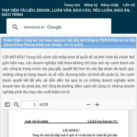
Trang chủ
Đăng ký
Đăng nhập
Liên hệ
THƯ VIỆN TÀI LIỆU, EBOOK, LUẬN VĂN, BÁO CÁO, TIỂU LUẬN, GIÁO ÁN,
GIÁO TRÌNH
Hoàn thiện công tác kế toán nguyên vật liệu tại Công ty TNHH Đầu tư và Xây
dựng Đông Phong (nhật ký chung - Ko lý luận)
LỜI MỞ ĐẦU Trong bối cảnh hội nhập kinh tế quốc tế và tình hình tài chính thế
giới hiện nay, các doanh nghiệp Việt Nam không chỉ chịu sức ép cạnh tranh với
các công ty trong nước mà gay gắt, quyết liệt hơn từ các tập đoàn đa quốc gia,
những công ty hùng mạnh cả về vốn, thương hiệu và trình độ quản lý. Sự cạnh
tranh quyết liệt tất yếu sẽ dẫn đến hệ quả là có những doanh nghiệp kinh
doanh làm ăn phát đạt, mở rộng thị trường. Bên cạnh đó cũng có những doanh
nghiệp phải thu hẹp sản xuất thậm chí là