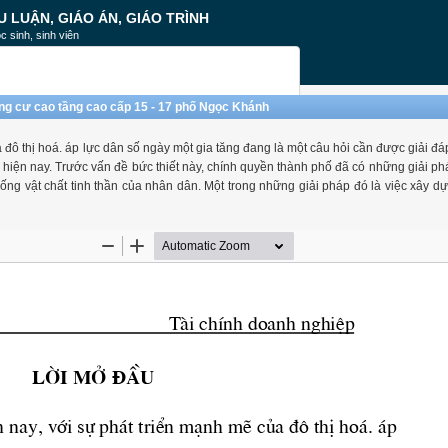
U LUẬN, GIÁO ÁN, GIÁO TRÌNH
c sinh, sinh viên
ung cư cao tầng cao cấp 15 - 17 phố Ngọc Khánh
 đô thị hoá. áp lực dân số ngày một gia tăng đang là một câu hỏi cần được giải đá
a hiện nay. Trước vấn đề bức thiết này, chính quyền thành phố đã có những giải p
ống vật chất tinh thần của nhân dân. Một trong những giải pháp đó là việc xây d