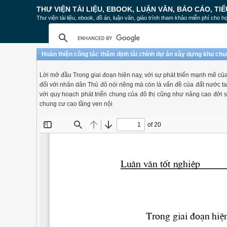
THƯ VIỆN TÀI LIỆU, EBOOK, LUẬN VĂN, BÁO CÁO, TIỂ
Thư viện tài liệu, ebook, đồ án, luận văn, giáo trình tham khảo miễn phí cho họ
Hoàn thiện công tác thẩm định tài chính dự án xây dựng khu ch
Lời mở đầu Trong giai đoạn hiện nay, với sự phát triển mạnh mẽ của
đối với nhân dân Thủ đô nói riêng mà còn là vấn đề của đất nước t
với quy hoạch phát triển chung của đô thị cũng như nâng cao đời s
chung cư cao tầng ven nội