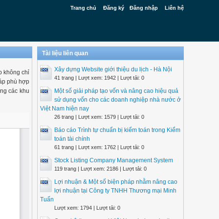
Trang chủ
Đăng ký
Đăng nhập
Liên hệ
Tài liệu liên quan
Xây dựng Website giới thiệu du lịch - Hà Nội
p không chỉ
41 trang | Lượt xem: 1942 | Lượt tải: 0
háp phù hợp
ựng các khu
Một số giải pháp tạo vốn và nâng cao hiệu quả
sử dụng vốn cho các doanh nghiệp nhà nước ở
Việt Nam hiện nay
26 trang | Lượt xem: 1579 | Lượt tải: 0
Báo cáo Trình tự chuẩn bị kiểm toán trong Kiểm
toán tài chính
61 trang | Lượt xem: 1762 | Lượt tải: 0
Stock Listing Company Management System
119 trang | Lượt xem: 2186 | Lượt tải: 0
Lợi nhuận & Một số biện pháp nhằm nâng cao
lợi nhuận tại Công ty TNHH Thương mại Minh
Tuấn
Lượt xem: 1794 | Lượt tải: 0