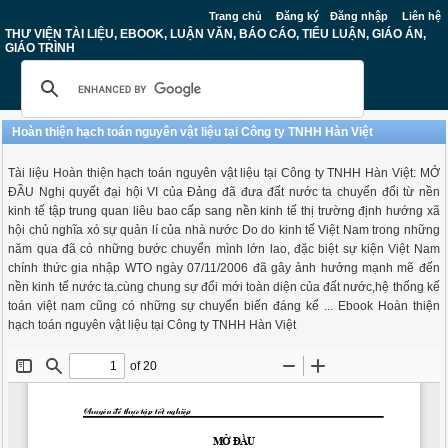
Trang chủ
Đăng ký
Đăng nhập
Liên hệ
THƯ VIỆN TÀI LIỆU, EBOOK, LUẬN VĂN, BÁO CÁO, TIỂU LUẬN, GIÁO ÁN,
GIÁO TRÌNH
Hoàn thiện hạch toán nguyên vật liệu tại Công ty TNHH Hàn Việt
Tài liệu Hoàn thiện hạch toán nguyên vật liệu tại Công ty TNHH Hàn Việt: MỞ
ĐẦU Nghị quyết đại hội VI của Đảng đã đưa đất nước ta chuyển đổi từ nền
kinh tế tập trung quan liêu bao cấp sang nền kinh tế thị trường định hướng xã
hội chủ nghĩa xó sự quản lí của nhà nước Do do kinh tế Việt Nam trong những
năm qua đã có những bước chuyển mình lớn lao, đặc biệt sự kiện Việt Nam
chính thức gia nhập WTO ngày 07/11/2006 đã gây ảnh hưởng mạnh mẽ đến
nền kinh tế nước ta.cùng chung sự đổi mới toàn diện của đất nước,hệ thống kế
toán việt nam cũng có những sự chuyển biến đáng kể ... Ebook Hoàn thiện
hạch toán nguyên vật liệu tại Công ty TNHH Hàn Việt