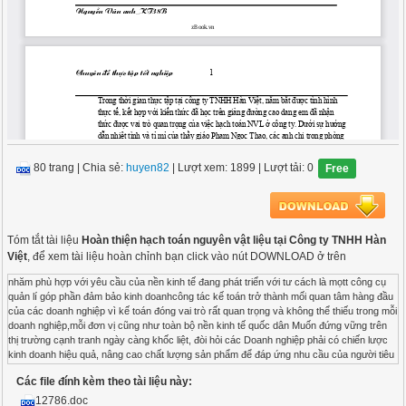
80 trang
|
Chia sẻ:
huyen82
| Lượt xem: 1899
| Lượt tải: 0
Free
Tóm tắt tài liệu
Hoàn thiện hạch toán nguyên vật liệu tại Công ty TNHH Hàn
Việt
, để xem tài liệu hoàn chỉnh bạn click vào nút DOWNLOAD ở trên
nhăm phù hợp với yêu cầu của nền kinh tế đang phát triển với tư cách là mọtt công cụ
quản lí góp phần đảm bảo kinh doanhcông tác kế toán trở thành mối quan tâm hàng đầu
của các doanh nghiệp vì kế toán đóng vai trò rất quan trọng và không thể thiếu trong mỗi
doanh nghiệp,mỗi đơn vị cũng như toàn bộ nền kinh tế quốc dân Muốn đứng vững trên
thị trường cạnh tranh ngày càng khốc liệt, đòi hỏi các Doanh nghiệp phải có chiến lược
kinh doanh hiệu quả, nâng cao chất lượng sản phẩm để đáp ứng nhu cầu của người tiêu
dùng ngày càng khó tính hơn. Mặt khác, để đạt được mục tiêu tối đa hoá lợi nhuận,vật
Các file đính kèm theo tài liệu này:
liệu là đối tượng lao động là cơ sở vật chất cấu thành lên thực thể sản phẩm còn công
cụ dụng cụ là tư liệu lao động góp phần quan trọng không nhỏ trong quá trình sản xuât
12786.doc