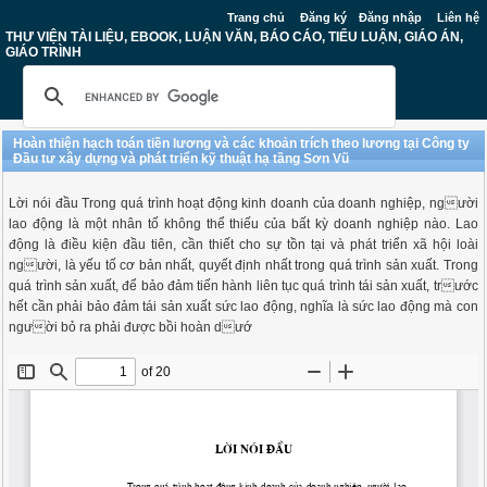
Trang chủ
Đăng ký
Đăng nhập
Liên hệ
THƯ VIỆN TÀI LIỆU, EBOOK, LUẬN VĂN, BÁO CÁO, TIỂU LUẬN, GIÁO ÁN,
GIÁO TRÌNH
Hoàn thiện hạch toán tiền lương và các khoản trích theo lương tại Công ty
Đầu tư xây dựng và phát triển kỹ thuật hạ tầng Sơn Vũ
Lời nói đầu Trong quá trình hoạt động kinh doanh của doanh nghiệp, người
lao động là một nhân tố không thể thiếu của bất kỳ doanh nghiệp nào. Lao
động là điều kiện đầu tiên, cần thiết cho sự tồn tại và phát triển xã hội loài
người, là yếu tố cơ bản nhất, quyết định nhất trong quá trình sản xuất. Trong
quá trình sản xuất, để bảo đảm tiến hành liên tục quá trình tái sản xuất, trước
hết cần phải bảo đảm tái sản xuất sức lao động, nghĩa là sức lao động mà con
người bỏ ra phải được bồi hoàn dướ