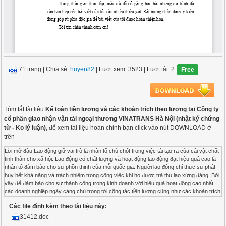
71 trang
|
Chia sẻ:
huyen82
| Lượt xem: 3523
| Lượt tải: 2
Free
Tóm tắt tài liệu
Kế toán tiền lương và các khoản trích theo lương tại Công ty
cổ phần giao nhận vận tải ngoại thương VINATRANS Hà Nội (nhật ký chứng
từ - Ko lý luận)
, để xem tài liệu hoàn chỉnh bạn click vào nút DOWNLOAD ở
trên
Lời mở đầu Lao động giữ vai trò là nhân tố chủ chốt trong việc tái tạo ra của cải vật chất
tinh thần cho xã hội. Lao động có chất lượng và hoạt động lao động đạt hiệu quả cao là
nhân tố đảm bảo cho sự phồn thịnh của mỗi quốc gia. Người lao động chỉ thực sự phát
huy hết khả năng và trách nhiệm trong công việc khi họ được trả thù lao xứng đáng. Bởi
vậy để đảm bảo cho sự thành công trong kinh doanh với hiệu quả hoạt động cao nhất,
các doanh nghiệp ngày càng chú trọng tới công tác tiền lương cũng như các khoản trích
theo lương cho cán bộ công nhân viên. Là một trong những công ty hàng đầu trong lĩnh
Các file đính kèm theo tài liệu này:
vực giao nhận vận tải, Công ty Cổ phần giao nhận vận tải ngoại thương VINATRANS Hà
Nội đã sớm nhận thức được điều đó và áp dụng những quy chế về lương hữu hiệu nhất.
31412.doc
Vì vậy qua thời gian thực tập tại Công ty, được sự giúp đỡ tận tình của giảng viên Đặng