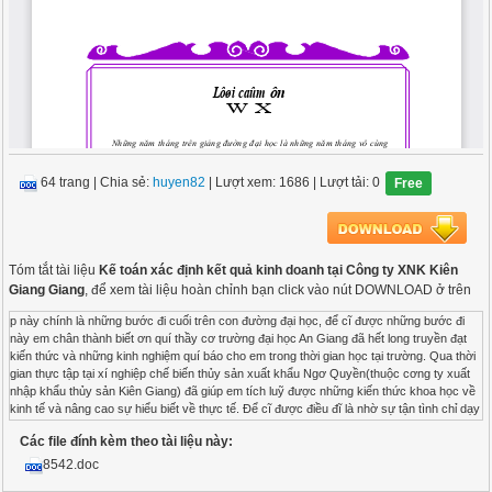
64 trang
|
Chia sẻ:
huyen82
| Lượt xem: 1686
| Lượt tải: 0
Free
Tóm tắt tài liệu
Kế toán xác định kết quả kinh doanh tại Công ty XNK Kiên
Giang Giang
, để xem tài liệu hoàn chỉnh bạn click vào nút DOWNLOAD ở trên
p này chính là những bước đi cuối trên con đường đại học, để cĩ được những bước đi này em chân thành biết ơn quí thầy cơ trường đại học An Giang đã hết long truyền đạt kiến thức và những kinh nghiệm quí báo cho em trong thời gian học tại trường. Qua thời gian thực tập tại xí nghiệp chế biến thủy sản xuất khẩu Ngơ Quyền(thuộc cơng ty xuất nhập khẩu thủy sản Kiên Giang) đã giúp em tích luỹ được những kiến thức khoa học về kinh tế và nâng cao sự hiểu biết về thực tế. Để cĩ được điều đĩ là nhờ sự tận tình chỉ dạy của các anh chị phịng kế tốn ở xí nghiệp Ngơ Quyền , giúp em cĩ thể làm quen với thực tế; sự nhiệt tình của anh chị phịng kế tốn cơng ty giúp em hồn thành tốt khố luận; cùng với sự tận tình của thầy Nguyễn Thanh Dũng đã trực tiếp hướng dẫn em trong quá trình nghiên cứu và viết khố luận này. Hơn nữa, những gì em cĩ được hơm nay là nhờ vào cơng ơn nuơi dưỡng cũng như những hy sinh và khĩ nhọc của cha mẹ và gia đình. Em xin chân thành cảm ơn cha mẹ, gia đình, quý thầy cơ, cơ chú, anh chị trong cơng ty xuất nhập khẩu thuỷ sản Kiên Giang và xí nghiệp Ngơ Quyền. Xin nhận nơi em lời chúc sức khoẻ, thành cơng và hạnh phúc Sinh viên thực tập Huỳnh Thị Đăng Khoa – Lớp … NHẬN XÉT CỦA CƠ QUAN THỰC TẬP # " ................................................................................................................................ ................................................................................................................................ ................................................................................................................................ ................................................................................................................................ ................................................................................................................................ ................................................................................................................................ ................................................................................................................................ ................................................................................................................................ ................................................................................................................................ ................................................................................................................................ ................................................................................................................................ ................................................................................................................................ ................................................................................................................................ ................................................................................................................................ ................................................................................................................................ ................................................................................................................................ ................................................................................................................................ ................................................................................................................................ ................................................................................................................................ ................................................................................................................................ ................................................................................................................................ ................................................................................................................................ ................................................................................................................................ ................................................................................................................................ Rạch Giá, ngày tháng năm 2004 Thủ Trưởng Cơ Quan NHẬN XÉT CỦA GIẢNG VIÊN HƯỚNG DẪN # " .......................................................................................................................... .......................................................................................................................... .......................................................................................................................... .......................................................................................................................... .......................................................................................................................... .......................................................................................................................... .......................................................................................................................... .......................................................................................................................... .......................................................................................................................... .......................................................................................................................... .......................................................................................................................... .......................................................................................................................... .......................................................................................................................... .......................................................................................................................... .......................................................................................................................... .......................................................................................................................... .......................................................................................................................... .......................................................................................................................... .......................................................................................................................... .......................................................................................................................... .......................................................................................................................... .......................................................................................................................... .......................................................................................................................... .......................................................................................................................... An Giang, ngày tháng năm 2004 Giảng Viên Hướng Dẫn 3 3 3 3 3 4 4 4 5 6 7 7 7 7 8 8 8 9 9 9 9 10 10 10 10 10 11 11 11 11 13 14 14 1 1 2 2 PHẦN MỞ ĐẦU 1. Sự cần thiết của đề tài 2. Mục tiêu nghiên cứu 3. Phương pháp nghiên cứu 4. Phạm vi nghiên cứu PHẦN NỘI DUNG CHƯƠNG 1:MỘT SỐ VẤN ĐỀ LÝ LUẬN CHUNG CỦA KẾ TỐN XÁC ĐỊNH KẾT QUẢ KINH DOANH 1 Khái niệm và ý nghĩa 1.1 Khái niệm 1.1.1 Kết quả hoạt động sản xuất kinh doanh 1.1.2 Kết quả hoạt động tài chính 1.1.3 Kết quả hoạt động khác 1.2 Ý nghĩa 2. Kế tốn doanh thu bán hàng 2.1 Khái niệm 2.2 Kết cấu và nội dung phản ánh của tài khoản 511 2.3 Sơ hạch tốn doanh thu bán hàng 3. Kế tốn các khoản làm giảm doanh thu 3.1 Chiết khấu thương mại 3.1.1 Khái niệm 3.1.2 Kết cấu và nội dung phản ánh của tài khoản 521 3.1.3 Sơ đồ hạch tốn 3.2 Hàng bán bị trả lại 3.2.1 Khái niệm 3.2.2 Kết cấu và nội dung phản ánh của tài khoản 531 3.3.2 Sơ đồ hạch tốn 3.3 Giảm giá hàng bán 3.3.1 Khái niệm 3.3.2 Kết cấu và nội dung phản ánh của tài khoản 532 3.3.3 Sơ đồ hạch tốn 3.4 Thuế 3.4.1 Phản ánh thuế GTGT (PP trực tiếp) phải nộp 3.4.2 Phản ánh thuế xuất khẩu phải nộp 3.4.3 Phản ánh thuế tiêu thụ đặc biệt phải nộp 4. Kế tốn giá vốn hàng bán 4.1 Khái niệm 4.2 Kết cấu và nội dung phản ánh của tài khoản 632 4.3 Sơ đồ hạch tốn 5. Kế tốn chi phí bán hàng 5.1 Khái miệm Mục lục 34 35 27 28 29 31 33 33 33 33 1. Quá trình hình thành và phát triển của cơng ty 2. Nhiệm vụ cụ thể của cơng ty 3. Mơ hình tổ chức của cơng ty 4. Phịng kế tốn tài vụ 5. Các chính sách kế tốn đang áp dụng tại cơng ty 5.1 Chế độ kế tốn 5.2 Phương pháp kế tốn tài sản cố định 5.3 Phương pháp kế tốn hàng tồn kho 5.4 Đơn vị tiền tệ sử dụng trong ghi chép kế tốn và nguyên tắc, phương pháp chuyển đổi các đồng tiền khác 6. TRình tự ghi sổ kế tốn CHƯƠNG 2: KẾ TỐN XÁC ĐỊNH KẾT QUẢ KINH DOANH TẠI CƠNG TY XUẤT NHẬP KHẨU THUỶ SẢN KIÊN GIANG Phần 1: Giới thiệu về cơng ty . 7.2.2 Kết cấu và nội dung phản ánh của tài khoản 635 7.2.3 Sơ đồ hạch tốn 8. Kế tốn các khoản thu nhập và chi phí khác 8.1 Kế tốn các khoản thu nhập khác 8.1.1 Kết cấu và nội dung phản ánh của tài khoản 711 8.1.2 Sơ đồ hạch tốn 8.2 Kế tốn chi phí khác 8.2.1 Kết cấu và nội dung phản ánh của tài khoản 811 8.2.2 Sơ đồ hạch tốn 9. Kế tốn xác định kết quả kinh doanh 9.1 Khái niệm 9.2 Kết cấu và nội dung phản ánh của tài khoản 911 9.3 Nguyên tắc hạch tốn tài khoản 911 9.4 Sơ đồ hạch tốn 515 7.1.1 Kết cấu và nội dung phản ánh của tài khoản 7.1.2 Sơ đồ hạch tốn 7.2 Kế tốn chi phí hoạt động tài chính 7.2.1 Khái niệm 18 18 19 19 19 20 21 21 22 22 23 24 24 24 24 24 24 25 26 14 15 16 16 16 17 17 5.2 Kết cấu và nội dung phản ánh của tài khoản 641 5.3 Sơ đồ hạch tốn 6. Kế tốn chi
Các file đính kèm theo tài liệu này:
8542.doc