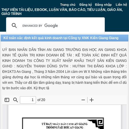
Trang chủ
Đăng ký
Đăng nhập
Liên hệ
THƯ VIỆN TÀI LIỆU, EBOOK, LUẬN VĂN, BÁO CÁO, TIỂU LUẬN, GIÁO ÁN,
GIÁO TRÌNH
Kế toán xác định kết quả kinh doanh tại Công ty XNK Kiên Giang Giang
UỶ BAN NHÂN DÂN TỈNH AN GIANG TRƯỜNG ĐẠI HỌC AN GIANG KHOA
KINH TẾ QUẢN TRỊ KINH DOANH ĐỀ TÀI : KẾ TOÁN XÁC ĐỊNH KẾT QUẢ
KINH DOANH TẠI CÔNG TY XUẤT NHẬP KHẨU THUỶ SẢN KIÊN GIANG
GVHD : NGUYỄN THANH DŨNG SVTH : HUỲNH THỊ ĐĂNG KHOA LỚP :
ĐH1KT3 An Giang , Tháng 3 Năm 2004 Lời cảm ơn W X Những năm tháng trên
giảng đường đại học là những năm tháng vơ cùng quí báo và quan trọng đối
với em. Thầy cơ đã tận tâm giảng dạy, trang bị hành trang kiến thức để em cĩ đủ
tự tin bước vào đời. Kỳ thực tậ