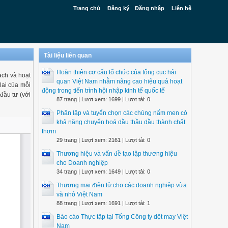
Trang chủ
Đăng ký
Đăng nhập
Liên hệ
Tài liệu liên quan
Hoàn thiện cơ cấu tổ chức của tổng cục hải
ạch và hoạt
quan Việt Nam nhằm nâng cao hiệu quả hoạt
lai của mỗi
động trong tiến trình hội nhập kinh tế quốc tế
đầu tư (với
87 trang | Lượt xem: 1699 | Lượt tải: 0
Phân lập và tuyển chọn các chủng nấm men có
khả năng chuyển hoá dầu thầu dầu thành chất
thơm
29 trang | Lượt xem: 2161 | Lượt tải: 0
Thương hiệu và vấn đề tạo lập thương hiệu
cho Doanh nghiệp
34 trang | Lượt xem: 1649 | Lượt tải: 0
Thương mại điện tử cho các doanh nghiệp vừa
và nhỏ Việt Nam
88 trang | Lượt xem: 1691 | Lượt tải: 1
Báo cáo Thực tập tại Tổng Công ty dệt may Việt
Nam