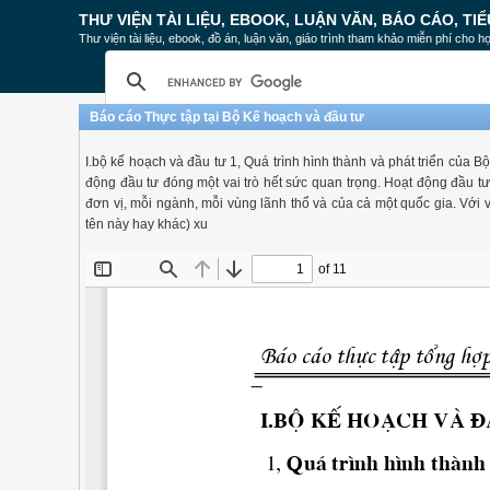
THƯ VIỆN TÀI LIỆU, EBOOK, LUẬN VĂN, BÁO CÁO, TIỂ
Thư viện tài liệu, ebook, đồ án, luận văn, giáo trình tham khảo miễn phí cho họ
Báo cáo Thực tập tại Bộ Kế hoạch và đầu tư
I.bộ kế hoạch và đầu tư 1, Quá trình hình thành và phát triển của B
động đầu tư đóng một vai trò hết sức quan trọng. Hoạt động đầu tư 
đơn vị, mỗi ngành, mỗi vùng lãnh thổ và của cả một quốc gia. Với 
tên này hay khác) xu