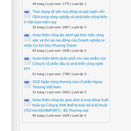
49 trang | Lượt xem: 1775 | Lượt tải: 1
Thực trạng về việc huy động và giải ngân vốn
ODA trong nông nghiệp và phát triên nông thôn
ở Việt Nam hiện nay
32 trang | Lượt xem: 1987 | Lượt tải: 0
Hoàn thiện công tác đánh giá thực hiện công
việc và thù lao lao động của Doanh nghiệp tư
nhân Cơ Khí Đúc Phương Thành
83 trang | Lượt xem: 1939 | Lượt tải: 0
Hoàn thiện kênh phân phối cho sản phẩm của
Công ty cổ phần đầu tư phát triển công nghệ
FPT
51 trang | Lượt xem: 1798 | Lượt tải: 0
SGD Ngân hàng thương mại cổ phần Ngoại
Thương Việt Nam
31 trang | Lượt xem: 2463 | Lượt tải: 0
Hoàn thiện công tác giao dịch & hoạt động Xuất
khẩu tại Công ty XNK thiết bị toàn bộ & kỹ thuật
(TECHà NộiOIMPORT) - Bộ Thương mại
95 trang | Lượt xem: 1629 | Lượt tải: 0