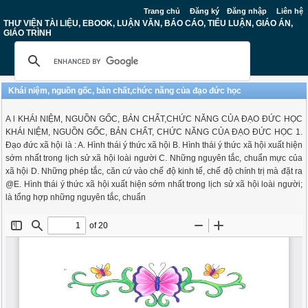
Trang chủ
Đăng ký
Đăng nhập
Liên hệ
THƯ VIỆN TÀI LIỆU, EBOOK, LUẬN VĂN, BÁO CÁO, TIỂU LUẬN, GIÁO ÁN,
GIÁO TRÌNH
Khái niệm, nguồn gốc, bản chất,chức năng của đạo đức học
A l KHÁI NIỆM, NGUỒN GỐC, BẢN CHẤT,CHỨC NĂNG CỦA ĐẠO ĐỨC HỌC
KHÁI NIỆM, NGUỒN GỐC, BẢN CHẤT, CHỨC NĂNG CỦA ĐẠO ĐỨC HỌC 1.
Đạo đức xã hội là : A. Hình thái ý thức xã hội B. Hình thái ý thức xã hội xuất hiện
sớm nhất trong lịch sử xã hội loài người C. Những nguyên tắc, chuẩn mực của
xã hội D. Những phép tắc, căn cứ vào chế độ kinh tế, chế độ chính trị mà đặt ra
@E. Hình thái ý thức xã hội xuất hiện sớm nhất trong lịch sử xã hội loài người;
là tổng hợp những nguyên tắc, chuẩn