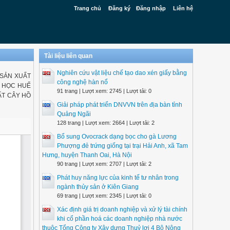
Trang chủ
Đăng ký
Đăng nhập
Liên hệ
Tài liệu liên quan
Nghiên cứu vật liệu chế tạo dao xén giấy bằng
 SẢN XUẤT
công nghệ hàn nổ
I HỌC HUẾ
91 trang | Lượt xem: 2745 | Lượt tải: 0
ẤT CÂY HỒ
Giải pháp phát triển DNVVN trên địa bàn tỉnh
Quảng Ngãi
128 trang | Lượt xem: 2664 | Lượt tải: 2
Bổ sung Ovocrack dạng bọc cho gà Lương
Phượng đẻ trứng giống tại trại Hải Anh, xã Tam
Hưng, huyện Thanh Oai, Hà Nội
90 trang | Lượt xem: 2707 | Lượt tải: 2
Phát huy năng lực của kinh tế tư nhân trong
ngành thủy sản ở Kiên Giang
69 trang | Lượt xem: 2345 | Lượt tải: 0
Xác định giá trị doanh nghiệp và xử lý tài chính
khi cổ phần hoá các doanh nghiệp nhà nước
thuộc Tổng Công ty Xây dựng Thuỷ lợi 4 Bộ Nông