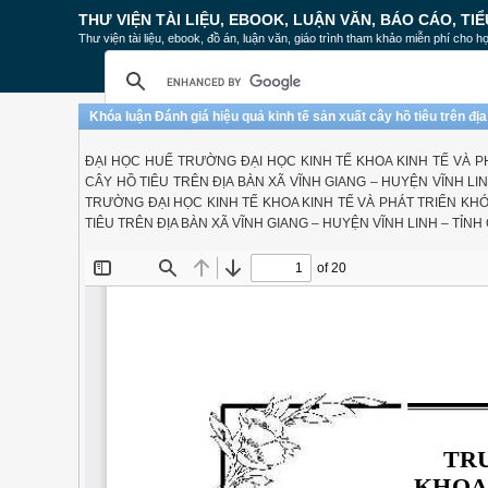
THƯ VIỆN TÀI LIỆU, EBOOK, LUẬN VĂN, BÁO CÁO, TIỂ
Thư viện tài liệu, ebook, đồ án, luận văn, giáo trình tham khảo miễn phí cho họ
Khóa luận Đánh giá hiệu quả kinh tế sản xuất cây hồ tiêu trên đị
ĐẠI HỌC HUẾ TRƯỜNG ĐẠI HỌC KINH TẾ KHOA KINH TẾ VÀ P
CÂY HỒ TIÊU TRÊN ĐỊA BÀN XÃ VĨNH GIANG – HUYỆN VĨNH LIN
TRƯỜNG ĐẠI HỌC KINH TẾ KHOA KINH TẾ VÀ PHÁT TRIỂN KHÓ
TIÊU TRÊN ĐỊA BÀN XÃ VĨNH GIANG – HUYỆN VĨNH LINH – TỈNH Q