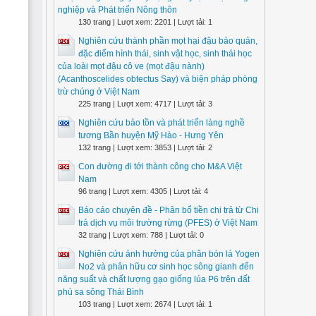
nghiệp và Phát triển Nông thôn
130 trang | Lượt xem: 2201 | Lượt tải: 1
Nghiên cứu thành phần mọt hại đậu bảo quản,
đặc điểm hình thái, sinh vật học, sinh thái học
của loài mọt đậu cô ve (mọt đậu nành)
(Acanthoscelides obtectus Say) và biện pháp phòng
trừ chúng ở Việt Nam
225 trang | Lượt xem: 4717 | Lượt tải: 3
Nghiên cứu bảo tồn và phát triển làng nghề
tương Bần huyện Mỹ Hào - Hưng Yên
132 trang | Lượt xem: 3853 | Lượt tải: 2
Con đường đi tới thành công cho M&A Việt
Nam
96 trang | Lượt xem: 4305 | Lượt tải: 4
Báo cáo chuyên đề - Phân bổ tiền chi trả từ Chi
trả dịch vụ môi trường rừng (PFES) ở Việt Nam
32 trang | Lượt xem: 788 | Lượt tải: 0
Nghiên cứu ảnh hưởng của phân bón lá Yogen
No2 và phân hữu cơ sinh học sông gianh đến
năng suất và chất lượng gạo giống lúa P6 trên đất
phù sa sông Thái Bình
103 trang | Lượt xem: 2674 | Lượt tải: 1