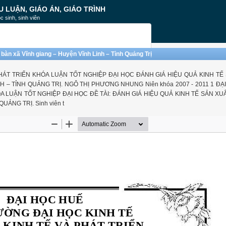
U LUẬN, GIÁO ÁN, GIÁO TRÌNH
c sinh, sinh viên
a bàn xã Vĩnh giang – Huyện Vĩnh Linh – Tỉnh Quảng Trị
HÁT TRIỂN KHÓA LUẬN TỐT NGHIỆP ĐẠI HỌC ĐÁNH GIÁ HIỆU QUẢ KINH TẾ
H – TỈNH QUẢNG TRỊ. NGÔ THỊ PHƯƠNG NHUNG Niên khóa 2007 - 2011 1 ĐẠ
A LUẬN TỐT NGHIỆP ĐẠI HỌC ĐỀ TÀI: ĐÁNH GIÁ HIỆU QUẢ KINH TẾ SẢN XU
UẢNG TRỊ. Sinh viên t