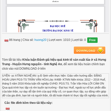
86 trang
|
Chia sẻ:
huong20
| Lượt xem: 1010
| Lượt tải: 0
Free
Tóm tắt tài liệu
Khóa luận Đánh giá hiệu quả kinh tế sản xuất lúa ở xã Hưng
Trung - Huyện Hưng nguyên - tỉnh Nghệ An
, để xem tài liệu hoàn chỉnh bạn
click vào nút DOWNLOAD ở trên
UYÊN- ọc hTỈNH NGHỆ AN i ạ Đ Sinh viên thực hiện: Giáo viên hướng dẫn: ĐẶNG HOÀI LINH PGS-TS TRẦN VĂN HÒA Lớp: K46B- KTNN Niên khóa: 2012 – 2016 Huế, tháng 5 năm 2016 Khóa luận tốt nghiệp GVHD: PGS.TS. Trần Văn Hòa LỜI CẢM ƠN Qua quá trình học tập và rèn luyện tại trường - Đại học Huế, ngoài sự nổ lực phấn đấu của bản thân, sự dạy dỗ tận tình của quý thầy cô, cơ quan thực tập, sự động viên giúp đỡ của gia đình, bạn bè và người thân, tôi đã hoàn thành kì thực tập tốt nghiệp của mình. Qua đây tôi xin phép bày tỏ lòng cảm ơn chân thành đến: Trước hết tôi xin cảm ơn sâu sắc đến thầy giáo- PGS- TS. Trần Văn Hòa là người đã trực tiếp hướng dẫn và giúp đỡ tận tình trong suốt quá trình thực hiện nghiên cứu và hoàn thành khóa luận này. ế Tôi cũng xin chân thành cảm ơn đến lãnh đạo trường , các thầy cô giáo đã tận tình giảng dạy cho tôi, trang bị cho tôiHu những kiến thưc cần thiết để hoàn thành khóa luận tốt nghiệp này. tế Ủy ban nhân dân xã Hưng Trung, Đảng ủy, các đoàn thể và bà con nông dân xã Hưng Trung, đặc biệt là các chú, các bác trong Ban Nông nghiệp xã đã tạo điều kiện thuận lợi cho tôi học hỏi kinh nghiệm Kinhthực tế và các hộ gia đình đã nhiệt tình giúp đỡ tôi tiến hành thu thập số liệu điềọu trac nghiên cứu đề tài. Lời cuối cùng tôi xin bàyh tỏ lòng cảm ơn đến gia đình, bạn bè và người thân đã i chia sẽ, động viên tôi ạtrong suốt quá trình học tập và thực hiện khóa luận tốt nghiệp này. Đ Do thời gian thời tập, kiến thức và khả năng còn nhiều hạn chế nên nội dung đề tài này không tránh khỏi những sai sót. Kính mong sự góp ý của quý thầy cô và những người quan tâm đến đề tài này để đề tài được hoàn thiện hơn. Một lần nữa tôi xin chân thành cảm ơn! Huế, tháng 5 năm 2016 Sinh viên thực hiện Đặng Hoài Linh SVTH: Đặng Hoài Linh i Khóa luận tốt nghiệp GVHD: PGS.TS. Trần Văn Hòa MỤC LỤC Trang PHẦN 1: ĐẶT VẤN ĐỀ ................................................................................................. 1 1. TÍNH CẤP THIẾT CỦA ĐỀ TÀI ............................................................................ 1 2. MỤC TIÊU NGHIÊN CỨU ..................................................................................... 2 3. ĐỐI TƯỢNG VÀ PHẠM VI NGHIÊN CỨU ......................................................... 2 3.1. Đối tượng nghiên cứu ............................................................................................ 2 3.2. Phạm vi nghiên cứu ............................................................................................... 2 4. PHƯƠNG PHÁP NGHIÊN CỨU ............................................................................ 2 4.1. Phương pháp thu thập số liệu ................................................................................ế 2 4.2. Phương pháp xử lí sổ liệu ...................................................................................... 3 5. BỐ CỤC KHÓA LUẬN ........................................................................................... Hu 4 PHẦN 2: NỘI DUNG VÀ KẾT QUẢ NGHIÊN CỨtUế .................................................. 5 CHƯƠNG 1: CƠ SỞ LÍ LUẬN VÀ CƠ SỞ THỰC TIỄN CỦA HIỆU QUẢ KINH TẾ SẢN XUẤT LÚA ............................................................................................................ 5 1.1. CƠ SỞ LÍ LUẬN ..................................................................................................Kinh 5 1.1.1. Khái niệm về hiệu quả kinhc t ế ........................................................................... 5 1.1.2. Phương pháp xác địnhh ọhiệu quả kinh tế ............................................................. 7 1.1.3. Đặc điểm kinh tế,i kĩ thuật của cây lúa ............................................................... 9 1.1.4. Các chỉ tiêu đánhạ giá hiệu quả kinh tế của hoạt động sản xuất lúa ................. 16 1.1.5. Các yếu tốĐ ảnh hưởng đến hiệu quả sản xuất lúa ............................................. 17 1.2. CƠ SỞ THỰC TIỄN ........................................................................................... 19 1.2.1. Tình hình sản xuất lúa gạo trên thế giới .......................................................... 19 1.2.2. Tình hình sản xuất lúa gạo của Việt Nam ........................................................ 20 CHƯƠNG 2: ĐÁNH GIÁ HIỆU QUẢ KINH TẾ SẢN XUẤT LÚA XÃ HƯNG TRUNG- HUYỆN HƯNG NGUYÊN- TỈNH NGHỆ AN ........................................... 23 2.1. ĐẶC ĐIỂM TỰ NHIÊN KINH TẾ XÃ HỘI CỦA XÃ HƯNG TRUNG ............. 23 2.1.1. Điều kiện tự nhiên ............................................................................................... 23 2.1.2. Điều kiện kinh tế- xã hội ..................................................................................... 25 SVTH: Đặng Hoài Linh ii Khóa luận tốt nghiệp GVHD: PGS.TS. Trần Văn Hòa 2.1.3. Đánh giá chung tình hình cơ bản của xã Hưng Trung đối với hoạt động sản xuất trồng lúa ......................................................................................................................... 30 2.2. TÌNH HÌNH SẢN XUẤT LÚA TRÊN ĐỊA BÀN XÃ HƯNG TRUNG .............. 31 2.3. ĐẶC ĐIỂM SỬ DỤNG NGUỒN LỰC CỦA CÁC NÔNG HỘ ........................... 33 2.3.1. Tình hình nhân khẩu và lao động của các hộ điều tra ......................................... 33 2.3.2. Tình hình sử dụng đất của các nông hộ ............................................................... 35 2.3.3. Trang thiết bị tư hiệu sản xuất của các nông hộ .................................................. 36 2.4. KẾT QUẢ VÀ HIỆU QUẢ SẢN XUẤT LÚA Ở XÃ HƯNG TRUNG ............... 38 2.4.1. Quy mô diện tích, năng suất, sản lượng lúa của các hộ điều tra ......................... 38 2.4.2. Tình hình đầu tư sản xuất của các nông hộ ......................................................... 39 2.4.3. Kết quả và hiệu quả sản xuất lúa của các hộ điều tra ......................................ế 51 2.5. NHÂN TỐ ẢNH HƯỞNG ĐẾN HIỆU QUẢ SẢN XUẤT LÚA CỦA XÃ ......... 53 2.5.1. Quy mô đất đai của xã .........................................................................................ế Hu 53 2.5.2. Chi phí trung gian ................................................................................................t 56 2.5.3. Phân tích sự phụ thuộc của năng suất lúa và một số nhân tố ảnh hưởng chủ yếu bằng hàm sản xuất dạng Cobb-Douglas ........................................................................ 58 CHƯƠNG 3: ĐỊNH HƯỚNG VÀ GIẢKinhI PHÁP CH Ủ YẾU ĐỂ NÂNG CAO HIỆU QUẢ SẢN XUẤT LÚA Ở XÃ ọHƯNGc TRUNG .......................................................... 63 3.1. Định hướng phát triển .............................................................................................h 63 3.2. Một sổ giải pháp cụ thiể .......................................................................................... 64 3.2.1. Giải pháp về kĩ thuậạ t ............................................................................................ 64 3.2.2. Giải pháp vềĐ mặt cơ sở hạ tầng ........................................................................... 66 3.2.3. Giải pháp về mặt đất đai ...................................................................................... 66 3.2.4. Giải pháp về công tác khuyến nông .................................................................... 66 3.2.5. Giải pháp về vốn .................................................................................................. 66 PHẦN 3: KẾT LUẬN VÀ KIẾN NGHỊ ....................................................................... 67 1. KẾT LUẬN............................................................................................................. 67 2. KIẾN NGHỊ ............................................................................................................ 68 PHỤ LỤC 1 PHỤ LỤC 2 SVTH: Đặng Hoài Linh iii Khóa luận tốt nghiệp GVHD: PGS.TS. Trần Văn Hòa DANH MỤC CÁC THUẬT NGỮ VIẾT TẮT 1. CNH-HĐH : Công nghiệp hóa-hiện đại hóa 2. UBND : Ủy Ban Nhân Dân 3. KHKT : Khoa học kỹ thuật 4. BVTV : Bảo vệ thực vật 5. TBKT : Tiến bộ kỹ thuật 6. ĐVT : Đơn vị tính 7. BQC : Bình quân chung 8. ĐX : Đông Xuân 9. HT : Hè Thu ế 10. HTX : Hợp tác Xã 11. GO : Tổng giá trị sản xuếất Hu 12. IC : Chi phí trung giant 13. VA : Giá trị gia tăng 14. LĐ : Lao động 15. LĐNN : LaoKinh động nông nghiệp c họ ại Đ SVTH: Đặng Hoài Linh iv Khóa luận tốt nghiệp GVHD: PGS.TS. Trần Văn Hòa DANH MỤC CÁC BẢNG BIỂU Trang Bảng 1 : Diện tích, năng suất, sản lượng lúa của thế giới giai đoạn 2010- 2015 .......... 20 Bảng 2: Diện tích, năng suất, sản lượng lúa của Việt Nam giai đoạn 2012-2014 ........ 22 Bảng 3: Tình hình nhân khẩu, lao động của xã Hưng Trung qua 3 năm 2013-2015 .... 26 Bảng 4: Tình hình sử dụng đất đai của xã Hưng Trung năm 2013- 2015 ..................... 28 Bảng 5 :Tình hình sản xuất lúa của xã Hưng Trung giai đoạn 2013- 2015 .................. 32 Bảng 6: Tình hình chung của các hộ điều tra ................................................................ 33 Bảng 7: Tình hình sử dụng đất đai tính bình quân/hộ của các hộ điều tra ........................ 35 Bảng 8: Tình hình sử dụng trang thiết bị sản xuất BQ/hộ của nhómế hộ điều tra .......... 37 Bảng 9: Kết quả sản xuất của các nhóm hộ điều tra ...................................................... 39 Bảng 10: Cơ cấu chi phí sản xuất bình quân BQ/sào vụ Đông Hu Xuân của các nhóm hộ điều tra ...........................................................................................................................tế 41 Bảng 11: Cơ cấu chi phí sản xuất BQ/sào vụ Hè Thu của các nhóm nông hộ điều tra. 43 Bảng 12: Tình hình sử dụng giống lúa của các nhóm nông hộ điều tra (BQ/sào) ........ 45 Bảng 13: Khối lượng và chi phí các loạKinhi phân bón BQ/sào-v ụ của các hộ điều tra ......47 Bảng 14: Chi phí các loại thuốc BVTVc BQ/sào của các nhóm hộ điều tra ...................... 49 Bảng 15 :
Các file đính kèm theo tài liệu này: