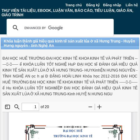
Trang chủ
Đăng ký
Đăng nhập
Liên hệ
THƯ VIỆN TÀI LIỆU, EBOOK, LUẬN VĂN, BÁO CÁO, TIỂU LUẬN, GIÁO ÁN,
GIÁO TRÌNH
Khóa luận Đánh giá hiệu quả kinh tế sản xuất lúa ở xã Hưng Trung - Huyện
Hưng nguyên - tỉnh Nghệ An
ĐẠI HỌC HUẾ TRƯỜNG ĐẠI HỌC KINH TẾ KHOA KINH TẾ VÀ PHÁT TRIỂN --
--------- ế KHÓA LUẬN TỐT NGHIỆ HuP ĐẠI HỌC tế ĐÁNH GIÁ HIỆU QUẢ
KINH TẾ SẢN XUẤT LÚA Ở XÃ HƯNG TRUNG- HUYKinhỆN HƯNG NGUYÊN -
TỈNH NGHỆ AN ọc h ại Đ ĐẶNG HOÀI LINH Khóa học 2012-2016 ĐẠI HỌC
HUẾ TRƯỜNG ĐẠI HỌC KINH TẾ KHOA KINH TẾ VÀ PHÁT TRIỂN -----------
ế Hu KHÓA LUẬN TỐT NGHItếỆP ĐẠI HỌC ĐÁNH GIÁ HIỆU QUẢ KINH TẾ
SẢN XUẤT LÚA Ở XÃ HƯNG TRUNG-Kinh HUYỆ N HƯNG NGU