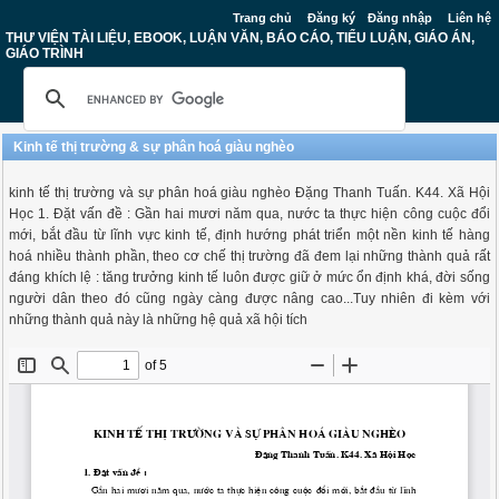
Trang chủ
Đăng ký
Đăng nhập
Liên hệ
THƯ VIỆN TÀI LIỆU, EBOOK, LUẬN VĂN, BÁO CÁO, TIỂU LUẬN, GIÁO ÁN,
GIÁO TRÌNH
Kinh tế thị trường & sự phân hoá giàu nghèo
kinh tế thị trường và sự phân hoá giàu nghèo Đặng Thanh Tuấn. K44. Xã Hội
Học 1. Đặt vấn đề : Gần hai mươi năm qua, nước ta thực hiện công cuộc đổi
mới, bắt đầu từ lĩnh vực kinh tế, định hướng phát triển một nền kinh tế hàng
hoá nhiều thành phần, theo cơ chế thị trường đã đem lại những thành quả rất
đáng khích lệ : tăng trưởng kinh tế luôn được giữ ở mức ổn định khá, đời sống
người dân theo đó cũng ngày càng được nâng cao...Tuy nhiên đi kèm với
những thành quả này là những hệ quả xã hội tích