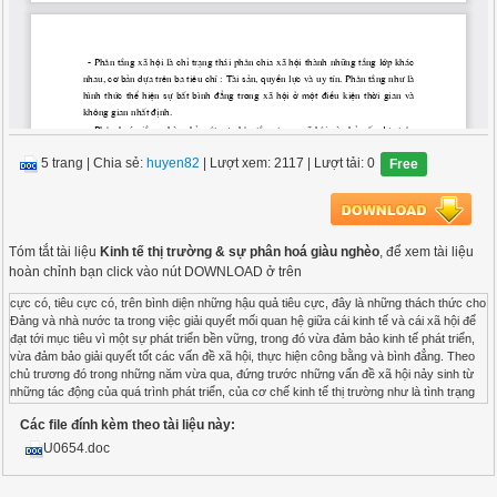
5 trang
|
Chia sẻ:
huyen82
| Lượt xem: 2117
| Lượt tải: 0
Free
Tóm tắt tài liệu
Kinh tế thị trường & sự phân hoá giàu nghèo
, để xem tài liệu
hoàn chỉnh bạn click vào nút DOWNLOAD ở trên
cực có, tiêu cực có, trên bình diện những hậu quả tiêu cực, đây là những thách thức cho
Đảng và nhà nước ta trong việc giải quyết mối quan hệ giữa cái kinh tế và cái xã hội để
đạt tới mục tiêu vì một sự phát triển bền vững, trong đó vừa đảm bảo kinh tế phát triển,
vừa đảm bảo giải quyết tốt các vấn đề xã hội, thực hiện công bằng và bình đẳng. Theo
chủ trương đó trong những năm vừa qua, đứng trước những vấn đề xã hội nảy sinh từ
những tác động của quá trình phát triển, của cơ chế kinh tế thị trường như là tình trạng
phân tầng xã hội, sự phân hóa giầu nghèo ngày càng rõ rệt... Đảng và nhà nước ta đã
Các file đính kèm theo tài liệu này:
thực hiện tương đối tốt mối quan hệ giữa một bên là tăng trưởng kinh tế và một bên là
bảo đảm sự công bằng xã hội. Tuy nhiên cũng còn tồn tại không ít những hạn chế nhất
U0654.doc
định. Phân tầng xã hội, phân hoá giầu nghèo là một tất yếu nảy sinh trong nền kinh tế thị
trường, nó có những tác động tích cực ở một góc độ nào đó đối với sự phát triển nền