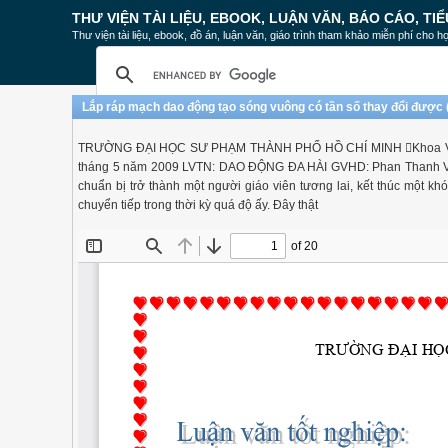
THƯ VIỆN TÀI LIỆU, EBOOK, LUẬN VĂN, BÁO CÁO, TIỂ
Thư viện tài liệu, ebook, đồ án, luận văn, giáo trình tham khảo miễn phí cho họ
Lắp ráp mạch dao động tạo sóng vuông có tần số thay đổi được 
TRƯỜNG ĐẠI HỌC SƯ PHẠM THÀNH PHỐ HỒ CHÍ MINH Khoa Vật L
tháng 5 năm 2009 LVTN: DAO ĐỘNG ĐA HÀI GVHD: Phan Thanh Vân 
chuẩn bị trở thành một người giáo viên tương lai, kết thúc một k
chuyển tiếp trong thời kỳ quá độ ấy. Đây thật