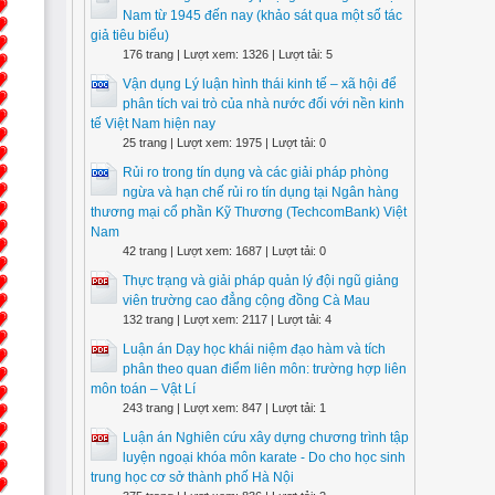
Nam từ 1945 đến nay (khảo sát qua một số tác
giả tiêu biểu)
176 trang | Lượt xem: 1326 | Lượt tải: 5
Vận dụng Lý luận hình thái kinh tế – xã hội để
phân tích vai trò của nhà nước đối với nền kinh
tế Việt Nam hiện nay
25 trang | Lượt xem: 1975 | Lượt tải: 0
Rủi ro trong tín dụng và các giải pháp phòng
ngừa và hạn chế rủi ro tín dụng tại Ngân hàng
thương mại cổ phần Kỹ Thương (TechcomBank) Việt
Nam
42 trang | Lượt xem: 1687 | Lượt tải: 0
Thực trạng và giải pháp quản lý đội ngũ giảng
viên trường cao đẳng cộng đồng Cà Mau
132 trang | Lượt xem: 2117 | Lượt tải: 4
Luận án Dạy học khái niệm đạo hàm và tích
phân theo quan điểm liên môn: trường hợp liên
môn toán – Vật Lí
243 trang | Lượt xem: 847 | Lượt tải: 1
Luận án Nghiên cứu xây dựng chương trình tập
luyện ngoại khóa môn karate - Do cho học sinh
trung học cơ sở thành phố Hà Nội