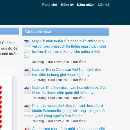
Trang chủ
Đăng ký
Đăng nhập
Liên hệ
Tài liệu liên quan
Quy luật mâu thuẫn của phép biện chứng duy
 Chí Minh,
vật với việc phân tích hệ thống mâu thuẫn Kinh
 quá độ để
tế thị trường định hướng Xã hội chủ nghĩa ở Việt
là một bước
Nam
30 trang | Lượt xem: 1820 | Lượt tải: 0
Luận án Đảng Cộng sản Việt Nam lãnh đạo
báo điện tử trong giai đoạn hiện nay
179 trang | Lượt xem: 657 | Lượt tải: 0
Luận án Phát huy giá trị văn hóa giữ nước Việt
Nam của thanh niên quân đội hiện nay
192 trang | Lượt xem: 830 | Lượt tải: 1
Phân lập và xác định đặc tính sinh học của vi
khuẩn Salmonella tại một số trang trại lợn nuôi
theo quy mô công nghiệp ở miền bắc
76 trang | Lượt xem: 2678 | Lượt tải: 2
Ảnh hưởng của triết lý phật giáo trong thơ Việt