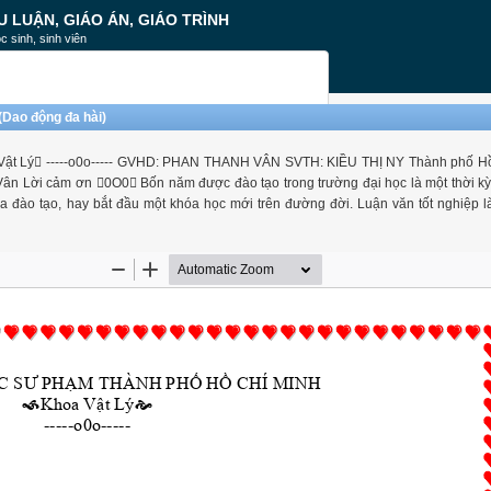
U LUẬN, GIÁO ÁN, GIÁO TRÌNH
c sinh, sinh viên
(Dao động đa hài)
ý -----o0o----- GVHD: PHAN THANH VÂN SVTH: KIỀU THỊ NY Thành phố Hồ
Lời cảm ơn 0O0 Bốn năm được đào tạo trong trường đại học là một thời kỳ
hóa đào tạo, hay bắt đầu một khóa học mới trên đường đời. Luận văn tốt nghiệp 