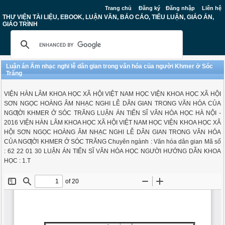
Trang chủ
Đăng ký
Đăng nhập
Liên hệ
THƯ VIỆN TÀI LIỆU, EBOOK, LUẬN VĂN, BÁO CÁO, TIỂU LUẬN, GIÁO ÁN,
GIÁO TRÌNH
Luận án Âm nhạc nghi lễ dân gian trong văn hóa của người Khmer ở Sóc
Trăng
VIỆN HÀN LÂM KHOA HỌC XÃ HỘI VIỆT NAM HỌC VIỆN KHOA HỌC XÃ HỘI
SƠN NGỌC HOÀNG ÂM NHẠC NGHI LỄ DÂN GIAN TRONG VĂN HÓA CỦA
NGƢỜI KHMER Ở SÓC TRĂNG LUẬN ÁN TIẾN SĨ VĂN HÓA HỌC HÀ NỘI -
2016 VIỆN HÀN LÂM KHOA HỌC XÃ HỘI VIỆT NAM HỌC VIỆN KHOA HỌC XÃ
HỘI SƠN NGỌC HOÀNG ÂM NHẠC NGHI LỄ DÂN GIAN TRONG VĂN HÓA
CỦA NGƢỜI KHMER Ở SÓC TRĂNG Chuyên ngành : Văn hóa dân gian Mã số
: 62 22 01 30 LUẬN ÁN TIẾN SĨ VĂN HÓA HỌC NGƯỜI HƯỚNG DẪN KHOA
HỌC : 1.T