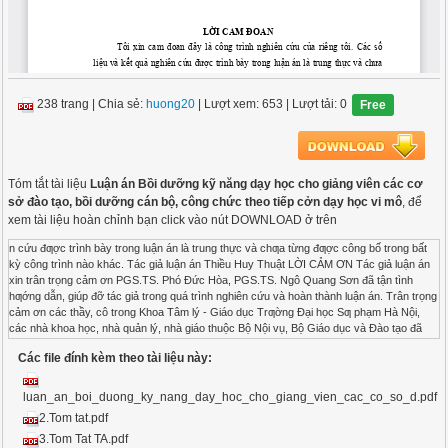
238 trang
|
Chia sẻ:
huong20
| Lượt xem: 653
| Lượt tải: 0
Free
Tóm tắt tài liệu
Luận án Bồi dưỡng kỹ năng dạy học cho giảng viên các cơ
sở đào tạo, bồi dưỡng cán bộ, công chức theo tiếp cởn dạy học vi mô
, để
xem tài liệu hoàn chỉnh bạn click vào nút DOWNLOAD ở trên
n cứu đƣợc trình bày trong luận án là trung thực và chƣa từng đƣợc công bố trong bất kỳ công trình nào khác. Tác giả luận án Thiều Huy Thuật LỜI CẢM ƠN Tác giả luận án xin trân trọng cảm ơn PGS.TS. Phó Đức Hòa, PGS.TS. Ngô Quang Sơn đã tận tình hƣớng dẫn, giúp đỡ tác giả trong quá trình nghiên cứu và hoàn thành luận án. Trân trọng cảm ơn các thầy, cô trong Khoa Tâm lý - Giáo dục Trƣờng Đại học Sƣ phạm Hà Nội, các nhà khoa học, nhà quản lý, nhà giáo thuộc Bộ Nội vụ, Bộ Giáo dục và Đào tạo đã quan tâm tạo các điều kiện tốt nhất cho tác giả luận án đƣợc học tập, nghiên cứu và bảo vệ luận án. Trân trọng cảm ơn Trƣờng đào tạo, bồi dƣỡng các bộ, ngành, Trƣờng chính trị các tỉnh Thành phố, đặc biệt là Trƣờng Đào tạo, bồi dƣỡng cán bộ, công chức Bộ Nội vụ, Trƣờng cán bộ quản lý khoa học và công nghệ, Trƣờng Chính trị Nguyễn Văn Linh, các nhà quản lý, các chuyên gia, các giảng viên trong và ngoài ngành đã nhiệt tình ủng hộ, giúp đỡ tạo điều kiện và góp phần không nhỏ cho tác giả hoàn thành luận án. Một lần nữa xin trân trọng cảm ơn. Tác giả luận án Thiều Huy Thuật DANH MỤC CÁC CHỮ VIẾT TẮT GV: Giảng viên HV: Học viên PPDH: Phƣơng pháp dạy học KNDH: Kỹ năng dạy học TW: Trung ƣơng DH: Dạy học ĐTBD: Đào tạo, bồi dƣỡng CBCC: Cán bộ, công chức CĐ: Cao đẳng ĐH: Đại học PP Phƣơng pháp BD Bồi dƣỡng MB Miền Bắc MT Miền Trung MN Miền Nam TB Trung bình GD Giáo dục ĐT Đào tạo MỤC LỤC Trang MỞ ĐẦU .......................................................................................................... 1 1. Tính cấp thiết của đề tài ................................................................................ 1 2. Mục đích nghiên cứu ..................................................................................... 3 3. Khách thể và đối tƣợng nghiên cứu .............................................................. 3 4. Giả thuyết khoa học ...................................................................................... 3 5. Nhiệm vụ nghiên cứu .................................................................................... 4 6. Phạm vi nghiên cứu ....................................................................................... 4 7. Phƣơng pháp luận và phƣơng pháp nghiên cứu ............................................ 4 8. Những luận điểm bảo vệ ............................................................................... 7 9. Đóng góp của luận án .................................................................................... 7 10. Cấu trúc của luận án .................................................................................... 8 CHƢƠNG 1. CƠ SỞ LÝ LUẬN CỦA BỒI DƢỠNG KỸ NĂNG DẠY HỌC CHO GIẢNG VIÊN CÁC CƠ SỞ ĐÀO TẠO, BỒI DƢỠNG CÁN BỘ, CÔNG CHỨC THEO TIẾP CẬN DẠY HỌC VI MÔ .............. 9 .................................................................... 9 1.1.1. Những nghiên cứu về kỹ năng dạy học và bồi dưỡng kỹ năng dạy học ...... 9 1.1.2. Những nghiên cứu về bồi dưỡng kỹ năng dạy học cho giảng viên theo tiếp cận dạy học vi mô ............................................................................. 11 1.2. Các khái niệm cơ bản ............................................................................... 15 1.2.1. Kỹ năng và kỹ năng dạy học ................................................................. 15 1.2.2. Bồi dưỡng kỹ năng dạy học ................................................................... 20 1.2.3. Tiếp cận dạy học vi mô.......................................................................... 21 .............................................. 31 ....................... 31 1.3.2. Hệ thống kỹ năng dạy học cơ bản ......................................................... 36 1.3.3. Hệ thống kỹ năng dạy học của giảng viên ............................................ 39 1.3.4. Hệ thống các kỹ năng dạy học cần bồi dưỡng cho giảng viên các cơ sở đào tạo, bồi dưỡng cán bộ, công chức ............................................................ 43 1.3.5. Những ưu điểm của bồi dưỡng kỹ năng dạy học cho giảng viên các cơ sở đào tạo, bồi dưỡng theo tiếp cận dạy học vi mô ............................. 51 Kết luận chƣơng 1 ........................................................................................... 53 CHƢƠNG 2. THỰC TRẠNG BỒI DƢỠNG KỸ NĂNG DẠY HỌC CHO GIẢNG VIÊN CÁC CƠ SỞ ĐÀO TẠO, BỒI DƢỠNG CÁN BỘ, CÔNG CHỨC THEO TIẾP CẬN DẠY HỌC VI MÔ ................................ 56 2.1. Vài nét về hệ thống các cơ sở đào tạo, bồi dƣỡng ................................... 56 2.1.1. Vị trí, vai trò, chức năng, nhiệm vụ của các trường đào tạo, bồi dưỡng ... 56 2.1.2. Đặc thù của loại hình trường đào tạo, bồi dưỡng ................................ 60 2.1.3. Đội ngũ giảng viên các trường đào tạo, bồi dưỡng .............................. 61 2.2. Tổ chức nghiên cứu thực trạng ................................................................ 67 2.2.1. Mục đích nghiên cứu thực trạng ........................................................... 67 2.2.2. Đối tượng nghiên cứu thực trạng .......................................................... 68 2.2.3. Nội dung nghiên cứu thực trạng ........................................................... 68 2.2.4. Phương pháp nghiên cứu thực trạng .................................................... 68 2.3. Kết quả nghiên cứu thực trạng ................................................................. 69 2.3.1. Thực trạng kỹ năng dạy học của giảng viên ......................................... 70 2.3.2. Thực trạng bồi dưỡng kỹ năng dạy học cho giảng viên........................ 75 2.3.3. Thực trạng bồi dưỡng kỹ năng dạy học cho giảng viên các cơ sở đào tạo, bồi dưỡng theo tiếp cận dạy học vi mô ............................................. 81 Kết luận chƣơng 2 ........................................................................................... 94 CHƢƠNG 3. THỰC NGHIỆM QUY TRÌNH BỒI DƢỠNG KỸ NĂNG DẠY HỌC CHO GIẢNG VIÊN CÁC CƠ SỞ ĐÀO TẠO, BỒI DƢỠNG CÁN BỘ, CÔNG CHỨC THEO TIẾP CẬN DẠY HỌC VI MÔ ................ 97 3.1. Quy trình bồi dƣỡng kỹ năng dạy học cho giảng viên các cơ sở đào tạo, bồi dƣỡng theo tiếp cận dạy học vi mô ........................................................... 97 3.1.1. Sự cần thiết và mục đích của việc xây dựng quy trình .......................... 97 3.1.2. Định hướng xây dựng quy trình ............................................................ 98 3.1.3. Nguyên tắc xây dựng quy trình ............................................................. 98 3.1.4. Quy trình bồi dưỡng kỹ năng dạy học cho giảng viên các cơ sở đào tạo, bồi dưỡng cán bộ, công chức theo tiếp cận dạy học vi mô ........................... 100 3.2. Thực nghiệm quy trình bồi dƣỡng kỹ năng dạy học cho giảng viên các cơ sở đào tạo, bồi dƣỡng cán bộ công chức theo tiếp cận dạy học vi mô ..... 112 3.2.1. Chuẩn bị thực nghiệm ......................................................................... 114 3.2.2. Nội dung và phương pháp tiến hành thực nghiệm .............................. 114 3.2.3. Tiến trình thực nghiệm ........................................................................ 115 Kết luận chƣơng 3 ......................................................................................... 146 KẾT LUẬN VÀ KHUYẾN NGHỊ ............................................................. 148 1. Kết luận ..................................................................................................... 148 2. Khuyến nghị .............................................................................................. 150 DANH MỤC CÁC CÔNG TRÌNH NGHIÊN CỨU CỦA TÁC GIẢ DANH MỤC CÁC TÀI LIỆU THAM KHẢO PHỤ LỤC DANH MỤC CÁC BẢNG Bảng 2.1 Tổng hợp ý kiến đánh giá về thực trạng kỹ năng dạy học của GV ..... 70 Bảng 2.2. Thực trạng nhận thức về tầm quan trọng của các kỹ năng dạy học của giảng viên ................................................................................ 73 Bảng 2.3. Nhận thức về tầm quan trọng của bồi dƣỡng KNDH cho giảng viên .. 75 Bảng 2.4. Thực trạng nhận thức về cách thức (con đƣờng) bồi dƣỡng kỹ năng dạy học cho giảng viên .................................................................. 77 Bảng 2.5 Thực trạng hiệu quả sử dụng các hình thức tổ chức bồi dƣỡng kỹ năng dạy học cho giảng viên .................................................... 79 Bảng 2.6. Kết quả điều tra nhận thức của giảng viên, cán bộ lãnh đạo quản lý ĐTBD về khái niệm và bản chất của DH vi mô. ........................... 82 Bảng 2.7. Tổng hợp kết quả điều tra nhận thức của giảng viên, cán bộ lãnh đạo, quản lý ĐTBD về mục đích việc sử dụng DH vi mô ............ 84 Bảng 2.8. Tổng hợp kết quả điều tra nhận thức của giảng viên, cán bộ lãnh đạo, quản lý ĐTBD về hiệu quả sử dụng dạy học vi mô ....... 86 Bảng 2.9. Tổng hợp kết quả điều tra về những khó khăn khi sử dụng DH vi mô trong bồi dƣỡng kỹ năng dạy học cho giảng viên ............... 88 Bảng o ... 116 Bảng 3.2. Tổng hợp khảo sát đầu vào tiết 1 ................................................. 116 Bảng 3.3. Tổng hợp các giá trị kiểm định ..................................................... 117 Bảng 3.4. Bảng điểm tiết 2 của hai lớp thực nghiệm và đối chứng đầu vào .... 118 Bảng 3.5. Tổng hợp các giá trị kiểm định ..................................................... 119 Bảng 3.6. Bảng điểm tiết 1 của hai lớp thực nghiệm và đối chứng đầu ra ... 124 Bảng 3.7. Bảng tổng hợp tiết 1 của hai lớp thực nghiệm và đối chứng đầu ra .... 124 Bảng 3.8. Tổng hợp các giá trị kiểm định ..................................................... 125 Bảng 3.9. Bảng tổng hợp kết quả đánh giá tiết 1 của hai nhóm TN và ĐC ..... 126 Bảng 3.10. Bảng điểm tiết 2 của hai lớp thực nghiệm và đối chứng đầu ra .... 126 Bảng 3.11. Bảng tổng hợp tiết 2 của hai lớp thực nghiệm và đối chứng đầu ra ... 126 Bảng 3.12. Tổng hợp các giá trị kiểm định ................................................... 127 Bảng 3.13. Bảng t
Các file đính kèm theo tài liệu này:
luan_an_boi_duong_ky_nang_day_hoc_cho_giang_vien_cac_co_so_d.pdf
2.Tom tat.pdf
3.Tom Tat TA.pdf