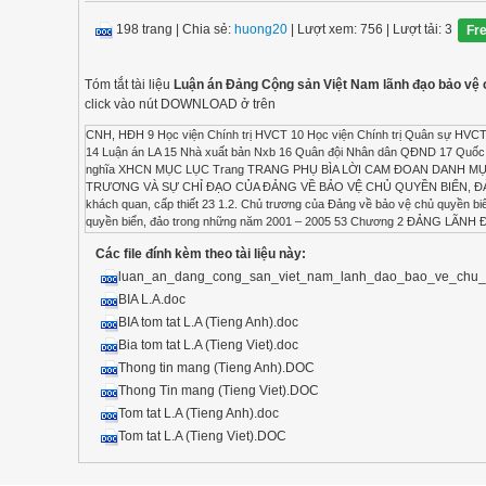
198 trang
|
Chia sẻ:
huong20
| Lượt xem: 756
| Lượt tải: 3
Fr
Tóm tắt tài liệu
Luận án Đảng Cộng sản Việt Nam lãnh đạo bảo vệ 
click vào nút DOWNLOAD ở trên
CNH, HĐH 9 Học viện Chính trị HVCT 10 Học viện Chính trị Quân sự HVCTQS 11 Học viện Chính trị Quốc gia HVCTQG 12 Học viện Quốc phòng HVQP 13 Kinh tế - xã hội KT-XH 14 Luận án LA 15 Nhà xuất bản Nxb 16 Quân đội Nhân dân QĐND 17 Quốc phòng – an ninh QP-AN 18 Trang Tr 19 Trung ương TW 20 Tư bản chủ nghĩa TBCN 21 Xã hội chủ nghĩa XHCN MỤC LỤC Trang TRANG PHỤ BÌA LỜI CAM ĐOAN DANH MỤC CÁC CHỮ VIẾT TẮT MỞ ĐẦU 5 TỔNG QUAN VỀ VẤN ĐỀ NGHIÊN CỨU 9 Chương 1 CHỦ TRƯƠNG VÀ SỰ CHỈ ĐẠO CỦA ĐẢNG VỀ BẢO VỆ CHỦ QUYỀN BIỂN, ĐẢO TỔ QUỐC TỪ NĂM 2001 ĐẾN NĂM 2005 23 1.1. Bảo vệ chủ quyền biển, đảo Tổ quốc là yêu cầu khách quan, cấp thiết 23 1.2. Chủ trương của Đảng về bảo vệ chủ quyền biển, đảo Tổ quốc trong những năm 2001 – 2005 41 1.3. Đảng chỉ đạo thực hiện nhiệm vụ bảo vệ chủ quyền biển, đảo trong những năm 2001 – 2005 53 Chương 2 ĐẢNG LÃNH ĐẠO TĂNG CƯỜNG BẢO VỆ CHỦ QUYỀN BIỂN, ĐẢO TỔ QUỐC TỪ NĂM 2006 ĐẾN NĂM 2011 70 2.1. Những nhân tố tác động đến nhiệm vụ bảo vệ chủ quyền biển, đảo Tổ quốc trong những năm 2006 - 2011 70 2.2. Chủ trương của Đảng về tăng cường bảo vệ chủ quyền biển, đảo Tổ quốc trong những năm 2006 - 2011 79 2.3. Đảng chỉ đạo thực hiện nhiệm vụ bảo vệ chủ quyền biển, đảo Tổ quốc trong những năm 2006 - 2011 88 Chương 3 ĐÁNH GIÁ VÀ KINH NGHIỆM 111 3.1. Đánh giá quá trình Đảng lãnh đạo bảo vệ chủ quyền biển, đảo Tổ quốc trong những năm 2001 – 2011 111 3.2. Một số kinh nghiệm 128 KẾT LUẬN 150 DANH MỤC CÁC CÔNG TRÌNH CỦA TÁC GIẢ ĐÃ CÔNG BỐ LIÊN QUAN ĐẾN ĐỀ TÀI LUẬN ÁN 153 DANH MỤC TÀI LIỆU THAM KHẢO 155 PHỤ LỤC 165 MỞ ĐẦU Giới thiệu khái quát về luận án Đề tài: “Đảng Cộng sản Việt Nam lãnh đạo bảo vệ chủ quyền biển, đảo Tổ quốc từ năm 2001 đến năm 2011”, được thực hiện dưới góc độ của khoa học chuyên ngành Lịch sử Đảng. Đây là đề tài tập trung nghiên cứu quá trình Đảng Cộng sản Việt Nam lãnh đạo bảo vệ chủ quyền biển, đảo Tổ quốc (CQB,ĐTQ) giai đoạn 10 năm (2001- 2011). Trên cơ sở phương pháp luận sử học và bằng các phương pháp chuyên ngành cụ thể như: lịch sử, logic đồng đại, lịch đại, thống kê, tổng hợp, so sánh, chuyên gia..., đề tài luận án đã hệ thống hóa và luận giải làm rõ chủ trương, cũng như sự chỉ đạo của Đảng về nhiệm vụ bảo vệ CQB,ĐTQ; đánh giá khách quan quá trình Đảng lãnh đạo bảo vệ CQB,ĐTQ trong những năm 2001 - 2011, đồng thời rút ra những kinh nghiệm có ý nghĩa lịch sử và hiện thực. Kết cấu của luận án gồm: phần mở đầu; tổng quan vấn đề nghiên cứu; 3 chương (8 tiết); kết luận; danh mục các công trình nghiên cứu của tác giả; danh mục tài liệu tham khảo; phụ lục. Lý do lựa chọn đề tài luận án Việt Nam là một quốc gia ven Biển Đông, có lợi thế chiến lược đặc biệt thuận lợi về biển. Vùng biển, đảo Việt Nam với hơn 1 triệu km2 thềm lục địa, khoảng 3000 đảo lớn, nhỏ, trong đó có hai quần đảo Hoàng Sa, Trường Sa nằm ở giữa Biển Đông, được coi là vùng biển giàu tiềm năng, có vị trí địa kinh tế - chính trị - quân sự vô cùng quan trọng không chỉ đối với sự phát triển của Việt Nam, mà còn đối với cả khu vực và thế giới. Trong lịch sử dựng nước và giữ nước, nhân dân Việt Nam coi vùng biển, đảo của Tổ quốc là địa bàn trọng yếu gắn với bước đường sinh tồn, phát triển của dân tộc. Vì vậy, vấn đề khai thác kinh tế biển, đi đôi với giữ gìn, bảo vệ CQB,ĐTQ đối với dân tộc Việt Nam luôn được đặt ra như một tất yếu. Bước vào thế kỷ XXI, trong bối cảnh nguồn tài nguyên trên lục địa ngày càng cạn kiệt, sự gia tăng dân số khiến không gian sống trở nên chật chội, các nước ven biển, kể cả những nước không có biển, đều nhất loạt hướng về biển, hiện thực hóa quá trình vươn ra biển, nhằm khẳng định ưu thế quốc gia trong tìm kiếm, tranh giành nguồn lợi ích to lớn trên biển. Biển Đông, vốn là một vùng biển có tầm quan trọng đặc biệt đối với sự giao lưu, phát triển của khu vực và thế giới, cho nên luôn được nhiều quốc gia quan tâm, chú ý. Các nước trong khu vực luôn đẩy mạnh, tăng cường quá trình tranh chấp CQBĐ. Một số nước có tiềm lực khoa học - công nghệ, tiềm lực kinh tế, quân sự mạnh, như: Mỹ, Trung Quốc, Nga, Nhật Bản vì các tham vọng kinh tế, chính trị riêng đã và đang tìm mọi cách can thiệp sâu vào địa bàn chiến lược này, khiến cho tình hình Biển Đông vốn phức tạp, càng trở nên phức tạp hơn. An ninh chủ quyền biển đảo của khu vực bị đe dọa nghiêm trọng... T
Các file đính kèm theo tài liệu này:
luan_an_dang_cong_san_viet_nam_lanh_dao_bao_ve_chu_
BIA L.A.doc
BIA tom tat L.A (Tieng Anh).doc
Bia tom tat L.A (Tieng Viet).doc
Thong tin mang (Tieng Anh).DOC
Thong Tin mang (Tieng Viet).DOC
Tom tat L.A (Tieng Anh).doc
Tom tat L.A (Tieng Viet).DOC