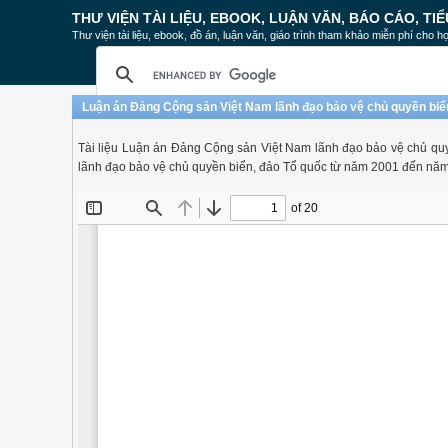
THƯ VIỆN TÀI LIỆU, EBOOK, LUẬN VĂN, BÁO CÁO, TIỂ
Thư viện tài liệu, ebook, đồ án, luận văn, giáo trình tham khảo miễn phí cho họ
Luận án Đảng Cộng sản Việt Nam lãnh đạo bảo vệ chủ quyền biể
Tài liệu Luận án Đảng Cộng sản Việt Nam lãnh đạo bảo vệ chủ q
lãnh đạo bảo vệ chủ quyền biển, đảo Tổ quốc từ năm 2001 đến nă