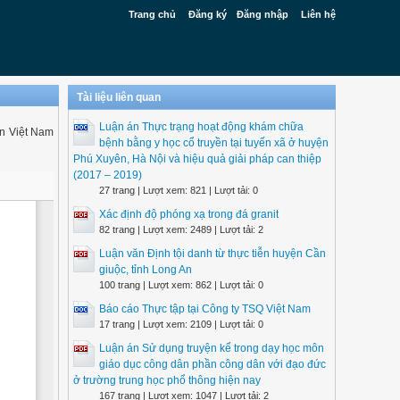
Trang chủ
Đăng ký
Đăng nhập
Liên hệ
Tài liệu liên quan
Luận án Thực trạng hoạt động khám chữa
n Việt Nam
bệnh bằng y học cổ truyền tại tuyến xã ở huyện
Phú Xuyên, Hà Nội và hiệu quả giải pháp can thiệp
(2017 – 2019)
27 trang | Lượt xem: 821 | Lượt tải: 0
Xác định độ phóng xạ trong đá granit
82 trang | Lượt xem: 2489 | Lượt tải: 2
Luận văn Định tội danh từ thực tiễn huyện Cần
giuộc, tỉnh Long An
100 trang | Lượt xem: 862 | Lượt tải: 0
Báo cáo Thực tập tại Công ty TSQ Việt Nam
17 trang | Lượt xem: 2109 | Lượt tải: 0
Luận án Sử dụng truyện kể trong dạy học môn
giáo dục công dân phần công dân với đạo đức
ở trường trung học phổ thông hiện nay
167 trang | Lượt xem: 1047 | Lượt tải: 2