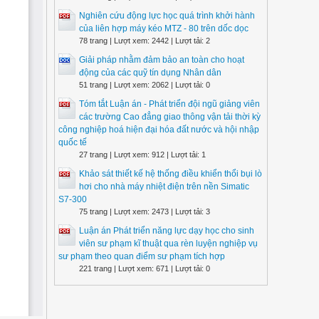
Nghiên cứu động lực học quá trình khởi hành
của liên hợp máy kéo MTZ - 80 trên dốc dọc
78 trang | Lượt xem: 2442 | Lượt tải: 2
Giải pháp nhằm đảm bảo an toàn cho hoạt
động của các quỹ tín dụng Nhân dân
51 trang | Lượt xem: 2062 | Lượt tải: 0
Tóm tắt Luận án - Phát triển đội ngũ giảng viên
các trường Cao đẳng giao thông vận tải thời kỳ
công nghiệp hoá hiện đại hóa đất nước và hội nhập
quốc tế
27 trang | Lượt xem: 912 | Lượt tải: 1
Khảo sát thiết kế hệ thống điều khiển thổi bụi lò
hơi cho nhà máy nhiệt điện trên nền Simatic
S7-300
75 trang | Lượt xem: 2473 | Lượt tải: 3
Luận án Phát triển năng lực dạy học cho sinh
viên sư phạm kĩ thuật qua rèn luyện nghiệp vụ
sư phạm theo quan điểm sư phạm tích hợp
221 trang | Lượt xem: 671 | Lượt tải: 0