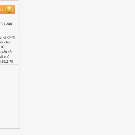
hỉnh bạn
 CQB,ĐTQ trong những năm 2001 - 2011. - Trên cơ sở đánh giá hoạt động lãnh đạo, luận án đã chỉ ra 5 kinh nghiệm. Đây là những kinh nghiệm cần thiết góp phần thực hiện nhiệm vụ bảo vệ CQB,ĐTQ thiết thực, hiệu quả hơn. - Luận án là cơ sơ sở tư liệu dùng để tham khảo phục vụ cho công tác tuyên truyền, công tác nghiên cứu và giảng dạy một số vấn đề liên quan đến biển, đảo ở phạm vi trong và ngoài quân đội. 8. Kết cấu của luận án Kết cấu của luận án gồm: phần mở đầu; tổng quan vấn đề nghiên cứu; 3 chương (8 tiết); kết luận; danh mục các công trình nghiên cứu của tác giả; danh mục tài liệu tham khảo; phụ lục. TỔ