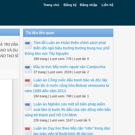
Trang chủ
Đăng ký
Đăng nhập
Liên hệ
Tài liệu liên quan
Tóm tắt Luận án Hoàn thiện chính sách phát
Á TRỊ VĂN
triển đội ngũ hiệu trưởng trường trung học phổ
HAO VÀ DU
thông khu vực Tây Nguyên
ÀO TẠO SĨ
189 trang | Lượt xem: 776 | Lượt tải: 0
Đầu tư trực tiếp nước ngoài vào Campuchia
37 trang | Lượt xem: 2019 | Lượt tải: 2
Luận án Công cuộc đấu tranh bảo vệ độc lập
dân tộc ở nước cộng hòa Bolivar venezuela từ
năm 1999 đến năm 2013
184 trang | Lượt xem: 748 | Lượt tải: 1
Luận án Nghiên cứu một số biện pháp kiểm
soát tâm lý trước thi đấu của vận động viên bắn
súng trẻ thành phố Hồ Chí Minh
226 trang | Lượt xem: 1147 | Lượt tải: 5
Luận án Dạy học theo tiếp cận “cdio” trong đào
tạo giáo viên kĩ thuật trình độ đại học