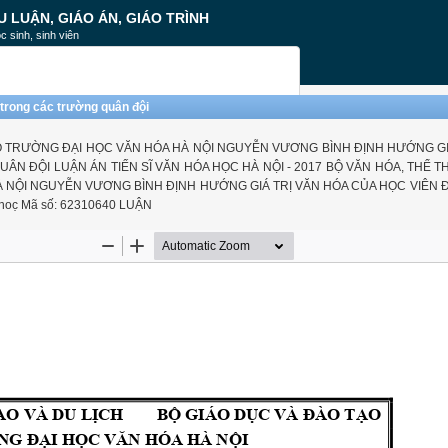
U LUẬN, GIÁO ÁN, GIÁO TRÌNH
c sinh, sinh viên
 trong các trường quân đội
O TRƯỜNG ĐẠI HỌC VĂN HÓA HÀ NỘI NGUYỄN VƯƠNG BÌNH ĐỊNH HƯỚNG GI
N ĐỘI LUẬN ÁN TIẾN SĨ VĂN HÓA HỌC HÀ NỘI - 2017 BỘ VĂN HÓA, THỂ T
 NỘI NGUYỄN VƯƠNG BÌNH ĐỊNH HƯỚNG GIÁ TRỊ VĂN HÓA CỦA HỌC VIÊN Đ
̣ Mã số: 62310640 LUẬN