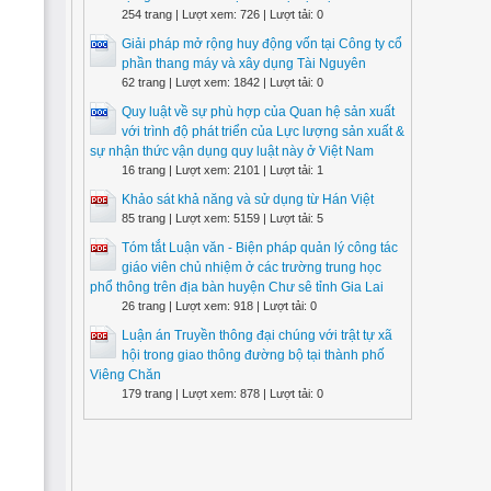
254 trang | Lượt xem: 726 | Lượt tải: 0
Giải pháp mở rộng huy động vốn tại Công ty cổ
phần thang máy và xây dụng Tài Nguyên
62 trang | Lượt xem: 1842 | Lượt tải: 0
Quy luật về sự phù hợp của Quan hệ sản xuất
với trình độ phát triển của Lực lượng sản xuất &
sự nhận thức vận dụng quy luật này ở Việt Nam
16 trang | Lượt xem: 2101 | Lượt tải: 1
Khảo sát khả năng và sử dụng từ Hán Việt
85 trang | Lượt xem: 5159 | Lượt tải: 5
Tóm tắt Luận văn - Biện pháp quản lý công tác
giáo viên chủ nhiệm ở các trường trung học
phổ thông trên địa bàn huyện Chư sê tỉnh Gia Lai
26 trang | Lượt xem: 918 | Lượt tải: 0
Luận án Truyền thông đại chúng với trật tự xã
hội trong giao thông đường bộ tại thành phố
Viêng Chăn
179 trang | Lượt xem: 878 | Lượt tải: 0