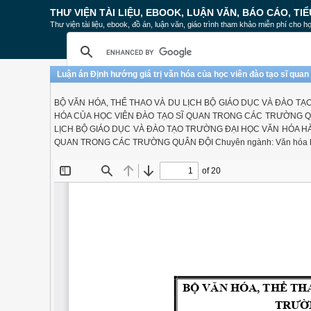
THƯ VIỆN TÀI LIỆU, EBOOK, LUẬN VĂN, BÁO CÁO, TIỂ
Thư viện tài liệu, ebook, đồ án, luận văn, giáo trình tham khảo miễn phí cho họ
Luận án Định hướng giá trị văn hóa của học viên đào tạo sĩ quan
BỘ VĂN HÓA, THỂ THAO VÀ DU LỊCH BỘ GIÁO DỤC VÀ ĐÀO TẠ
HÓA CỦA HỌC VIÊN ĐÀO TẠO SĨ QUAN TRONG CÁC TRƯỜNG QUÂ
LỊCH BỘ GIÁO DỤC VÀ ĐÀO TẠO TRƯỜNG ĐẠI HỌC VĂN HÓA HÀ
QUAN TRONG CÁC TRƯỜNG QUÂN ĐỘI Chuyên ngành: Văn hóa hoc