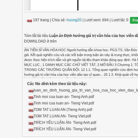
197 trang
|
Chia sẻ:
huong20
| Lượt xem: 694
| Lượt tải: 0
Fr
Tóm tắt tài liệu
Luận án Định hướng giá trị văn hóa của học viên đ
DOWNLOAD ở trên
ÁN TIẾN SĨ VĂN HÓA HỌC Người hướng dẫn khoa hoc̣: PGS.TS. Văn Đức Thanh HÀ NỘI - 2017 LỜI CAM ĐOAN Tác giả xin cam đoan đây là công trình nghiên cứu của chính tác giả. Kết quả nghiên cứu và các kết luận trong luận án này là trung thực, không sao chép từ bất kỳ một nguồn nào và dưới bất kỳ hình thức nào. Việc tham khảo các nguồn tài liệu đã được thực hiện trích dẫn và ghi nguồn tài liệu tham khảo đúng quy định. Hà Nội, ngày 29 tháng 8 năm 2017 Tác giả luận án Nguyễn Vương Bình 1 MỤC LỤC Trang LỜI CAM ĐOAN MỤC LỤC.. 1 DANH MỤC CÁC CHỮ VIẾT TẮT. 2 MỞ ĐẦU 3 Chương 1: TỔNG QUAN NGHIÊN CỨU, CƠ SỞ LÝ LUẬN VÀ KHÁI QUÁT VỀ HỌC VIÊN ĐÀO TẠO SĨ QUAN TRONG CÁC TRƯỜNG QUÂN ĐỘI. 12 1.1. Tổng quan nghiên cứu định hướng giá trị văn hóa của học viên đào tạo sĩ quan trong các trường quân đội 12 1.2. Cơ sở lý luận về định hướng giá trị văn hóa của học viên đào tạo sĩ quan... 25 1.3. Khái quát về học viên đào tạo sĩ quan .. 40 Tiểu kết chương 1. 48 Chương 2: THỰC TRẠNG ĐỊNH HƯỚNG CÁC GIÁ TRỊ VĂN HÓA CỦA HỌC VIÊN ĐÀO TẠO SĨ QUAN TRONG CÁC TRƯỜNG QUÂN ĐỘI HIỆN NAY 50 2.1. Nội dung định hướng giá trị văn hóa..... 50 2.2. Phương thức định hướng giá trị văn hóa... 87 2.3. Đặc điểm định hướng giá trị văn hóa.... 95 Tiểu kết chương 2. 101 Chương 3: NHÂN TỐ TÁC ĐỘNG, XU HƯỚNG VÀ NHỮNG VẤN ĐỀ ĐẶT RA TRONG ĐỊNH HƯỚNG GIÁ TRỊ VĂN HÓA CỦA HỌC VIÊN ĐÀO TẠO SĨ QUAN.................................................................... 103 3.1. Nhân tố tác động đến định hướng giá trị văn hóa của học viên đào tạo sĩ quan trong các trường quân đội 103 3.2. Xu hướng định hướng giá trị văn hóa cho học viên đào tạo sĩ quan trong các trường quân đội hiện nay... 117 3.3. Những vấn đề đặt ra trong nâng cao định hướng giá trị văn hóa của học viên đào tạo sĩ quan trong các trường quân đội trong thời gian tới.. 124 Tiểu kết chương 3. 144 KẾT LUẬN 146 DANH MỤC TÀI LIỆU THAM KHẢO... 150 PHỤ LỤC... 160 2 DANH MỤC CÁC CHỮ VIẾT TẮT Chữ viết tắt Chữ viết đầy đủ BCHTƯ : Ban Chấp hành Trung ương CNH,HĐH : Công nghiệp hóa, hiện đại hóa CNXH : Chủ nghĩa xã hội CTĐ,CTCT : Công tác đảng, công tác chính trị CTQG : Chính trị Quốc gia ĐHCT : Đại học Chính trị ĐHGT : Định hướng giá trị ĐHTQT : Đại học Trần Quốc Tuấn ĐSVH : Đời sống văn hóa ĐVCS : Đơn vị cơ sở GTVH : Giá trị văn hóa HĐVH : Hoạt động văn hóa HVHC : Học viện Hậu cần KHXN&NV : Khoa học xã hội và nhân văn MTVH : Môi trường văn hóa Nxb : Nhà xuất bản PL : Phụ lục QĐND : Quân đội nhân dân QPTD : Quốc phòng toàn dân XHCN : Xã hội chủ nghĩa 3 MỞ ĐẦU 1. Lý do chọn đề tài, lĩnh vực nghiên cứu Hiện nay, giá trị và định hướng giá trị đang là vấn đề được xã hội quan tâm, thu hút nhiều nhà khoa học, nhiều tổ chức tham gia nghiên cứu. Đó là một trong những phạm trù cơ bản trong lý luận triết học, xã hội học, văn hóa học, đạo đức học và có ý nghĩa thực tiễn to lớn đối với phát triển con người. Trong xây dựng chiến lược con người, chiến lược phát triển kinh tế - xã hội, cũng như chiến lược giáo dục và đào tạo của mỗi quốc gia đương đại đều phải tính đến giải pháp xây dựng hệ giá trị và giáo dục giá trị, trong đó có giáo dục, định hướng GTVH cho các thế hệ kế tiếp. Học viên đào tạo sĩ quan trong các nhà trường quân đội chính là lực lượng đông đảo kế cận, bổ sung trực tiếp cho đội ngũ cán bộ quân đội. Định hướng GTVH của họ ngay từ khi ngồi trên ghế nhà trường là một bảo đảm quan trọng đối với sự trưởng thành của mỗi cá nhân khi ra trường theo hướng ngày càng làm giàu vốn văn hoá cá nhân cũng như phát huy vai trò văn hoá trong thực hiện nhiệm vụ và góp phần xây dựng quân đội theo hướng cách mạng, chính quy, tinh nhuệ, từng bước hiện đại. Do vậy, nghiên cứu, làm rõ thực trạng định hướng GTVH, nhận diện những nhân tố tác động, dự báo xu hướng vận động và những vấn đề đặt ra trong định hướng GTVH của học viên đào tạo sĩ quan là vấn đề hết sức quan trọng. Từ đó, góp phần giúp cho học viên nâng cao hiệu quả quá trình định hướng GTVH. Đồng thời, là cơ sở cho lãnh đạo, chỉ huy, các tổ chức, lực lượng trong nhà trường quân đội có thể đề xuất các giải pháp giáo dục và tạo mọi điều kiện cho học viên nâng cao khả năng định hướng GTVH, góp phần xây dựng nhân cách, bồi dưỡng bản lĩnh chính
Các file đính kèm theo tài liệu này:
luan_an_dinh_huong_gia_tri_van_hoa_cua_hoc_vien_dao_ta
Tinh moi cua luan an- Tieng Anh.pdf
Tinh moi cua luan an- Tieng Viet.pdf
TOM TAT LUAN AN (Tieng Anh).pdf
TOM TAT LUAN AN- Tieng Viet.pdf
TRÍCH YÊU LUẬN ÁN- Tieng Anh.pdf
TRÍCH YÊU LUẬN ÁN- Tieng Viet.pdf