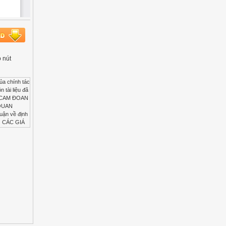
o nút
áp luận và phương pháp nghiên cứu 4.1. Phương pháp luận Trên cơ sở phương pháp luận duy vật biện chứng và duy vật lịch sử của chủ nghĩa Mác - Lênin, luận án nhìn nhận đặc trưng, tác động qua lại, mâu thuẫn và quá trình vận động, phát triển định hướng GTVH của học viên đào tạo sĩ quan học viên đào tạo sĩ quan. Dựa vào tư tưởng Hồ Chí Minh, đường lối, quan điểm của Đảng về văn hoá, giáo dục và định hướng GTVH để nghiên cứu, phân tích, đánh kết quả quá trình định hướng GTVH của học viên; nhận diện xu hướng và vấn đề đặt ra trong định hướng GTVH của học viên đào tạo sĩ quan học viên đào tạo sĩ quan trong các trường quân đội. 4.2. Phương pháp nghiên cứu - Phươ