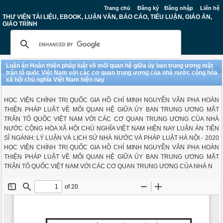
Trang chủ
Đăng ký
Đăng nhập
Liên hệ
THƯ VIỆN TÀI LIỆU, EBOOK, LUẬN VĂN, BÁO CÁO, TIỂU LUẬN, GIÁO ÁN,
GIÁO TRÌNH
Luận án Hoàn thiện pháp luật về mối quan hệ giữa ủy ban trung ương mặt
trận tổ quốc Việt Nam với các cơ quan trung ương của nhà nước cộng hòa
xã hội chủ nghĩa Việt Nam hiện nay
HỌC VIỆN CHÍNH TRỊ QUỐC GIA HỒ CHÍ MINH NGUYỄN VĂN PHA HOÀN
THIỆN PHÁP LUẬT VỀ MỐI QUAN HỆ GIỮA ỦY BAN TRUNG ƯƠNG MẶT
TRẬN TỔ QUỐC VIỆT NAM VỚI CÁC CƠ QUAN TRUNG ƯƠNG CỦA NHÀ
NƯỚC CỘNG HÒA XÃ HỘI CHỦ NGHĨA VIỆT NAM HIỆN NAY LUẬN ÁN TIẾN
SĨ NGÀNH: LÝ LUẬN VÀ LỊCH SỬ NHÀ NƯỚC VÀ PHÁP LUẬT HÀ NỘI - 2020
HỌC VIỆN CHÍNH TRỊ QUỐC GIA HỒ CHÍ MINH NGUYỄN VĂN PHA HOÀN
THIỆN PHÁP LUẬT VỀ MỐI QUAN HỆ GIỮA ỦY BAN TRUNG ƯƠNG MẶT
TRẬN TỔ QUỐC VIỆT NAM VỚI CÁC CƠ QUAN TRUNG ƯƠNG CỦA NHÀ N