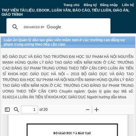
Trang chủ
Đăng ký
Đăng nhập
Liên hệ
THƯ VIỆN TÀI LIỆU, EBOOK, LUẬN VĂN, BÁO CÁO, TIỂU LUẬN, GIÁO ÁN,
GIÁO TRÌNH
Luận án Quản lý đào tạo giáo viên mầm non ở các trường cao đẳng sư
phạm trung ương theo tiếp cận cipo
BỘ GIÁO DỤC VÀ ĐÀO TẠO TRƯỜNG ĐẠI HỌC SƯ PHẠM HÀ NỘI NGUYỄN
MẠNH HÙNG QUẢN LÝ ĐÀO TẠO GIÁO VIÊN MẦM NON Ở CÁC TRƯỜNG
CAO ĐẲNG SƯ PHẠM TRUNG ƯƠNG THEO TIẾP CẬN CIPO LUẬN ÁN TIẾN
SĨ KHOA HỌC GIÁO DỤC HÀ NỘI – 2019 BỘ GIÁO DỤC VÀ ĐÀO TẠO
TRƯỜNG ĐẠI HỌC SƯ PHẠM HÀ NỘI NGUYỄN MẠNH HÙNG QUẢN LÝ ĐÀO
TẠO GIÁO VIÊN MẦM NON Ở CÁC TRƯỜNG CAO ĐẲNG SƯ PHẠM TRUNG
ƯƠNG THEO TIẾP CẬN CIPO Chuyên ngành: Quản lý giáo dục Mã số:
9140114 LUẬN ÁN TIẾN SĨ KHOA HỌC GIÁO DỤC Người hướng dẫn khoa