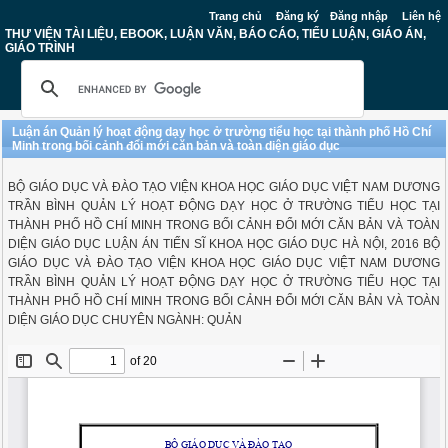
Trang chủ
Đăng ký
Đăng nhập
Liên hệ
THƯ VIỆN TÀI LIỆU, EBOOK, LUẬN VĂN, BÁO CÁO, TIỂU LUẬN, GIÁO ÁN,
GIÁO TRÌNH
Luận án Quản lý hoạt động dạy học ở trường tiểu học tại thành phố Hồ Chí
Minh trong bối cảnh đổi mới căn bản và toàn diện giáo dục
BỘ GIÁO DỤC VÀ ĐÀO TẠO VIỆN KHOA HỌC GIÁO DỤC VIỆT NAM DƯƠNG
TRẦN BÌNH QUẢN LÝ HOẠT ĐỘNG DẠY HỌC Ở TRƯỜNG TIỂU HỌC TẠI
THÀNH PHỐ HỒ CHÍ MINH TRONG BỐI CẢNH ĐỔI MỚI CĂN BẢN VÀ TOÀN
DIỆN GIÁO DỤC LUẬN ÁN TIẾN SĨ KHOA HỌC GIÁO DỤC HÀ NỘI, 2016 BỘ
GIÁO DỤC VÀ ĐÀO TẠO VIỆN KHOA HỌC GIÁO DỤC VIỆT NAM DƯƠNG
TRẦN BÌNH QUẢN LÝ HOẠT ĐỘNG DẠY HỌC Ở TRƯỜNG TIỂU HỌC TẠI
THÀNH PHỐ HỒ CHÍ MINH TRONG BỐI CẢNH ĐỔI MỚI CĂN BẢN VÀ TOÀN
DIỆN GIÁO DỤC CHUYÊN NGÀNH: QUẢN