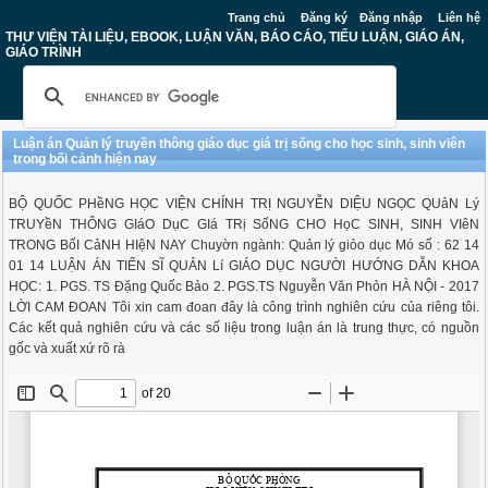
Trang chủ
Đăng ký
Đăng nhập
Liên hệ
THƯ VIỆN TÀI LIỆU, EBOOK, LUẬN VĂN, BÁO CÁO, TIỂU LUẬN, GIÁO ÁN,
GIÁO TRÌNH
Luận án Quản lý truyền thông giáo dục giá trị sống cho học sinh, sinh viên
trong bối cảnh hiện nay
BỘ QUỐC PHềNG HỌC VIỆN CHÍNH TRỊ NGUYỄN DIỆU NGỌC QUảN Lý
TRUYềN THÔNG GIáO DụC GIá TRị SốNG CHO HọC SINH, SINH VIêN
TRONG BốI CảNH HIệN NAY Chuyờn ngành: Quản lý giỏo dục Mó số : 62 14
01 14 LUẬN ÁN TIẾN SĨ QUẢN Lí GIÁO DỤC NGƯỜI HƯỚNG DẪN KHOA
HỌC: 1. PGS. TS Đặng Quốc Bảo 2. PGS.TS Nguyễn Văn Phỏn HÀ NỘI - 2017
LỜI CAM ĐOAN Tôi xin cam đoan đây là công trình nghiên cứu của riêng tôi.
Các kết quả nghiên cứu và các số liệu trong luận án là trung thực, có nguồn
gốc và xuất xứ rõ rà