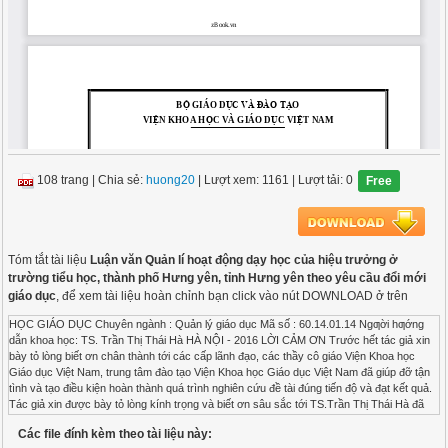
108 trang
|
Chia sẻ:
huong20
| Lượt xem: 1161
| Lượt tải: 0
Free
Tóm tắt tài liệu
Luận văn Quản lí hoạt động dạy học của hiệu trưởng ở
trường tiểu học, thành phố Hưng yên, tỉnh Hưng yên theo yêu cầu đổi mới
giáo dục
, để xem tài liệu hoàn chỉnh bạn click vào nút DOWNLOAD ở trên
HỌC GIÁO DỤC Chuyên ngành : Quản lý giáo dục Mã số : 60.14.01.14 Ngƣời hƣớng dẫn khoa học: TS. Trần Thị Thái Hà HÀ NỘI - 2016 LỜI CẢM ƠN Trước hết tác giả xin bày tỏ lòng biết ơn chân thành tới các cấp lãnh đạo, các thầy cô giáo Viện Khoa học Giáo dục Việt Nam, trung tâm đào tạo Viện Khoa học Giáo dục Việt Nam đã giúp đỡ tận tình và tạo điều kiện hoàn thành quá trình nghiên cứu đề tài đúng tiến độ và đạt kết quả. Tác giả xin được bày tỏ lòng kính trọng và biết ơn sâu sắc tới TS.Trần Thị Thái Hà đã góp ý chân thành để luận văn được hoàn thành. Tác giả xin cảm ơn tới Ban lãnh đạo, chuyên viên phòng GD&ĐT và các đồng chí quản lý, giáo viên các trường tiểu học trên địa bàn thành phố Hưng Yên tạo điều kiện thuận lợi cho tác giả được học tập, nghiên cứu thu thập nguồn tài liệu thực tế, những người thân trong gia đình và bạn bè động viên khích lệ, tác giả hoàn thành luận văn. Quá trình thực hiện luận văn là quá trình tác giả học hỏi và trưởng thành rất nhiều trong lĩnh vực khoa học. Bản thân tác giả cố gắng rất nhiều song luận văn không tránh khỏi thiếu sót. Kính mong nhận được sự góp ý chân thành của các cấp lãnh đạo, các thầy cô giáo, bạn bè đồng nghiệp để luận văn có giá trị hơn. Xin trân trọng cảm ơn! Hà Nội, năm 2016 Tác giả Vũ Thị Thu Hương DANH MỤC CHỮ VIẾT TẮT Viết tắt Viết đầy đủ CBQL Cán bộ quản lý CNH- HĐH Công nghiệp hóa - hiện đại hóa CNTT Công nghệ thông tin CSVC Cơ sở vật chất GD&ĐT Giáo dục và đào tạo NQ / TW Nghị quyết / trung ương PCGDTH Phổ cập giáo dục tiểu học PPDH Phương pháp dạy học PTCS Phổ thông cơ sở PTTH Phổ thông trung học QL Quản lý QLGD Quản lý giáo dục TCN Trước công nguyên TH Tiểu học UBND Ủy ban nhân dân XHCN Xã hội chủ nghĩa MỤC LỤC MỞ ĐẦU .................................................................................................. 1 1. Lý do chọn đề tài ................................................................................. 1 2. Mục đích nghiên cứu .......................................................................... 3 3. Khách thể và đối tƣợng nghiên cứu .................................................. 3 3.1. Khách thể nghiên cứu ................................................................. 3 3.2. Đối tượng nghiên cứu ................................................................. 3 4. Nhiệm vụ của nghiên cứu ................................................................... 3 5. Phạm vi nghiên cứu ............................................................................ 4 6. Phƣơng pháp nghiên cứu ................................................................... 4 6.1. Nhóm phương pháp nghiên cứu lý luận ................................... 4 6.2. Nhóm phương pháp nghiên cứu thực tiễn ................................ 4 7. Cấu trúc luận văn ................................................................................ 5 Chƣơng 1: CƠ SỞ LÍ LUẬN VỀ QUẢN LÍ HOẠT ĐỘNG DẠY HỌC CỦA HIỆU TRƢỞNG TRƢỜNG TIỂU HỌC ĐÁP ỨNG YÊU CẦU ĐỔI MỚI .............................................................................. 6 1.1. Lịch sử nghiên cứu vấn đề............................................................... 6 1.2. Một số khái niệ và uận cơ ản của đề tài .............................. 9 1.2.1. Trường tiểu học trong hệ thống giáo dục quốc dân ............... 9 1.2.1.1. Vị trí, nhiệm vụ, quyền hạn của trường tiểu học .................. 9 1.2.1.2. Mục tiêu của giáo dục tiểu học ........................................... 10 1.2.2. Quản lý ................................................................................... 11 1.2.2.1. Quản lý ................................................................................ 11 1.2.2.2. Chức năng quản lý .............................................................. 13 1.2.2.3. Biện pháp quản lý ............................................................... 15 1.2.3. Quản lý trường tiểu học ......................................................... 15 1.2.4. Quản lý hoạt động dạy học .................................................... 15 1.2.4.1. Khái niệm dạy học .............................................................. 15 1.2.4.2. Hoạt động dạy học .............................................................. 16 1.2.4.3. Quản lý hoạt động dạy học ................................................. 17 1.3. Các yêu cầu đổi mới của giáo dục tiểu học trong hoạt động dạy học hiện nay ........................................................................................... 18 1.4. Nội dung và yêu cầu quản lý hoạt động dạy học trong trƣờng tiểu học đáp ứng yêu cầu đổi mới ........................................................ 19 1.4.1. Trách nhiệm chung ................................................................ 19 1.4.2. Những nội dung quản lý hiệu trưởng cần chú ý đối với hoạt động dạy học đáp ứng yêu cầu đổi mới giáo dục ................................... 20 1.4.2.1. Quản lý thực hiện mục tiêu dạy học ................................... 20 1.4.2.2. Quản lý thực hiện nội dung, kế hoạch dạy học .................. 21 1.4.2.3. Quản lý thực hiện đổi mới phương pháp dạy học .............. 22 1.4.2.4. Quản lý việc nhận xét đánh giá kết quả học tập của học sinh ... 23 1.4.2.5. Quản lý đánh giá kết quả hoạt động dạy học của giáo viên...... 24 1.4.2.6. Quản lý phương tiện dạy học ............................................. 24 1.4.2.7. Quản lý môi trường giáo dục ............................................. 25 Kết luận chƣơng 1 ................................................................................. 28 Chƣơng 2: THỰC TRẠNG QUẢN LÍ DẠY HỌC CỦA HIỆU TRƢỞNG CÁC TRƢỜNG TIỂU HỌC Ở THÀNH PHỐ HƢNG YÊN, TỈNH HƢNG YÊN ...................................................................... 29 2.1. Khái quát về điều kiện tự nhiên kinh tế xã hội thành phố Hƣng Yên .........................................................................................29 2.1.1. Vị trí địa lý, điều kiện tự nhiên và đặc điểm dân cư ............. 29 2.1.2. Tình hình phát triển giáo dục và đào tạo của thành phố ...... 30 2.2. Thực trạng giáo dục Tiểu học ở thành phố Hƣng Yên tỉnh Hƣng Yên ............................................................................................ 32 2.2.1. Quy mô trường lớp, học sinh ................................................. 32 2.2.2. Đặc điểm và chất lượng của học sinh tiểu học thành phố Hưng Yên ................................................................................................ 32 2.2.3. Đội ngũ giáo viên tiểu học của thành phố Hưng Yên ........... 33 2.2.4. Nhận xét chung về thực trạng giáo dục cấp tiểu học thành phố Hưng Yên ................................................................................................. 34 2.3. Thực trạng việc quản lý hoạt động dạy học ở các trƣờng Tiểu học thành phố Hƣng Yên ..................................................................... 35 2.3.1. Thực trạng đội ngũ cán bộ quản lý ở các trường tiểu học thành phố Hưng Yên ............................................................................... 35 2.3.1.1. Số lượng cơ cấu, độ tuổi của đội ngũ cán bộ quản lý ở các trường tiểu học thành phố Hưng Yên ..................................................... 35 2.3.1.2. Nhận thức của hiệu trưởng về quản lý hoạt động dạy học theo yêu cầu đổi mới giáo dục ở trường tiểu học ................................... 36 2.3.1.3. Nhận xét chung về thực trạng đội ngũ cán bộ quản lý ở các trường tiểu học thành phố Hưng Yên ..................................................... 38 2.3.2. Đánh giá việc thực hiện từng nội dung cụ thể ...................... 39 2.3.2.1. Mức độ thực hiện nội dung tổ chức các hoạt động nhằm quán triệt yêu cầu đổi mới giáo dục ở tiểu học cho giáo viên: .............. 39 2.3.2.2. Mức độ thực hiện nội dung chỉ đạo, kiểm tra, giám sát thực hiện mục tiêu dạy học theo yêu cầu đổi mới giáo dục ............................ 41 2.3.2.3. Mức độ thực hiện đầy đủ, đúng tiến độ nội dung chương trình dạy học. .......................................................................................... 42 2.3.2.4.Mức độ thực hiện phân công sử dụng hợp lý, bồi dưỡng nâng cao trình độ chuyên môn tay nghề cho đội ngũ giáo viên ............. 43 2.3.2.5. Mức độ thực hiện chỉ đạo trường thực hiện đa dạng hóa các hình thức tổ chức dạy học ....................................................................... 46 2.3.2.6. Mức độ thực hiện đầu tư và khai thác sử dụng hiệu quả cơ sở vật chất, trang thiết bị dạy học .......................................................... 47 2.3.2.7. Mức độ thực hiện phối hợp tốt các lực lượng giáo dục thái độ học tập,quản lý nề nếp học tập của học sinh ..................................... 49 2.3.2.8. Mức độ thực hiện đổi mới kiểm tra đánh giá xếp loại học sinh theo thông tư 30 ............................................................................... 50 2.4. Đánh giá chung về thực trạng ....................................................... 52 2.4.1. Mặt mạnh ............................................................................... 52 2.4.2. Hạn chế .................................................................................. 53 2.4.3. Nguyên nhân .......................................................................... 54 Kết luận chƣơng 2 ................................................................................. 56 Chƣơng 3: BIỆN PHÁP QUẢN LÝ CỦA HIỆU TRƢỞNG ĐỐI VỚI HOẠT ĐỘNG DẠY HỌC ĐÁP ỨNG YÊU CẦU ĐỔI MỚI GIÁO DỤC Ở CÁC TRƢỜNG TIỂU HỌC THÀNH PHỐ HƢNG YÊN TỈNH HƢNG YÊN ................................................................................. 57 3.1. Nguyên tắc đề xuất biện pháp ....................................................... 57 3.1.1. Nguyên tắc đảm bảo tính thực tiễn ........................................ 57 3.1.2. Nguyên tắc đảm bảo tính đồng bộ ......................................... 57 3.1.3. Nguyên tắc đảm bảo tính
Các file đính kèm theo tài liệu này: