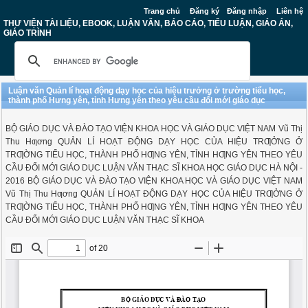
Trang chủ
Đăng ký
Đăng nhập
Liên hệ
THƯ VIỆN TÀI LIỆU, EBOOK, LUẬN VĂN, BÁO CÁO, TIỂU LUẬN, GIÁO ÁN,
GIÁO TRÌNH
Luận văn Quản lí hoạt động dạy học của hiệu trưởng ở trường tiểu học,
thành phố Hưng yên, tỉnh Hưng yên theo yêu cầu đổi mới giáo dục
BỘ GIÁO DỤC VÀ ĐÀO TẠO VIỆN KHOA HỌC VÀ GIÁO DỤC VIỆT NAM Vũ Thị
Thu Hƣơng QUẢN LÍ HOẠT ĐỘNG DẠY HỌC CỦA HIỆU TRƢỞNG Ở
TRƢỜNG TIỂU HỌC, THÀNH PHỐ HƢNG YÊN, TỈNH HƢNG YÊN THEO YÊU
CẦU ĐỔI MỚI GIÁO DỤC LUẬN VĂN THẠC SĨ KHOA HỌC GIÁO DỤC HÀ NỘI -
2016 BỘ GIÁO DỤC VÀ ĐÀO TẠO VIỆN KHOA HỌC VÀ GIÁO DỤC VIỆT NAM
Vũ Thị Thu Hƣơng QUẢN LÍ HOẠT ĐỘNG DẠY HỌC CỦA HIỆU TRƢỞNG Ở
TRƢỜNG TIỂU HỌC, THÀNH PHỐ HƢNG YÊN, TỈNH HƢNG YÊN THEO YÊU
CẦU ĐỔI MỚI GIÁO DỤC LUẬN VĂN THẠC SĨ KHOA