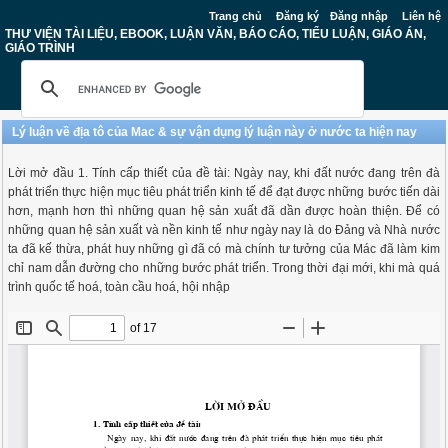
Trang chủ
Đăng ký
Đăng nhập
Liên hệ
THƯ VIỆN TÀI LIỆU, EBOOK, LUẬN VĂN, BÁO CÁO, TIỂU LUẬN, GIÁO ÁN,
GIÁO TRÌNH
Lý luận về địa tô của Mac & sự vận dụng lý luận này ở nước ta hiện nay
Lời mở đầu 1. Tính cấp thiết của đề tài: Ngày nay, khi đất nước đang trên đà
phát triển thực hiện mục tiêu phát triển kinh tế để đạt được những bước tiến dài
hơn, mạnh hơn thì những quan hệ sản xuất đã dần được hoàn thiện. Để có
những quan hệ sản xuất và nền kinh tế như ngày nay là do Đảng và Nhà nước
ta đã kế thừa, phát huy những gì đã có mà chính tư tưởng của Mác đã làm kim
chỉ nam dẫn đường cho những bước phát triển. Trong thời đại mới, khi mà quá
trình quốc tế hoá, toàn cầu hoá, hội nhập