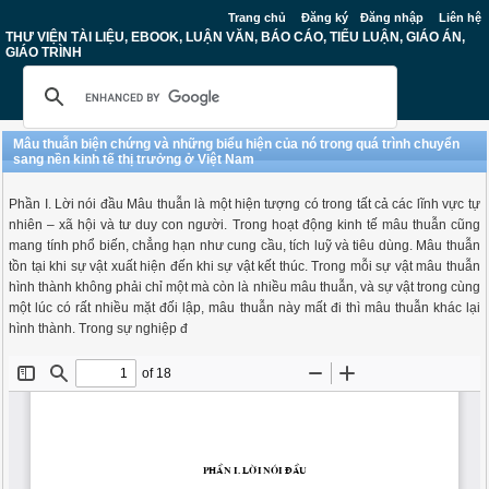
Trang chủ
Đăng ký
Đăng nhập
Liên hệ
THƯ VIỆN TÀI LIỆU, EBOOK, LUẬN VĂN, BÁO CÁO, TIỂU LUẬN, GIÁO ÁN,
GIÁO TRÌNH
Mâu thuẫn biện chứng và những biểu hiện của nó trong quá trình chuyển
sang nền kinh tế thị trưởng ở Việt Nam
Phần I. Lời nói đầu Mâu thuẫn là một hiện tượng có trong tất cả các lĩnh vực tự
nhiên – xã hội và tư duy con người. Trong hoạt động kinh tế mâu thuẫn cũng
mang tính phổ biến, chẳng hạn như cung cầu, tích luỹ và tiêu dùng. Mâu thuẫn
tồn tại khi sự vật xuất hiện đến khi sự vật kết thúc. Trong mỗi sự vật mâu thuẫn
hình thành không phải chỉ một mà còn là nhiều mâu thuẫn, và sự vật trong cùng
một lúc có rất nhiều mặt đối lập, mâu thuẫn này mất đi thì mâu thuẫn khác lại
hình thành. Trong sự nghiệp đ