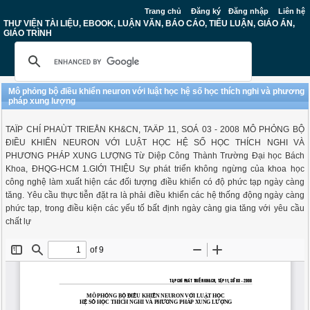
Trang chủ
Đăng ký
Đăng nhập
Liên hệ
THƯ VIỆN TÀI LIỆU, EBOOK, LUẬN VĂN, BÁO CÁO, TIỂU LUẬN, GIÁO ÁN,
GIÁO TRÌNH
Mô phỏng bộ điều khiển neuron với luật học hệ số học thích nghi và phương
pháp xung lượng
TAÏP CHÍ PHAÙT TRIEÅN KH&CN, TAÄP 11, SOÁ 03 - 2008 MÔ PHỎNG BỘ
ĐIỀU KHIỂN NEURON VỚI LUẬT HỌC HỆ SỐ HỌC THÍCH NGHI VÀ
PHƯƠNG PHÁP XUNG LƯỢNG Từ Diệp Công Thành Trường Đại học Bách
Khoa, ĐHQG-HCM 1.GIỚI THIỆU Sự phát triển không ngừng của khoa học
công nghệ làm xuất hiện các đối tượng điều khiển có độ phức tạp ngày càng
tăng. Yêu cầu thực tiễn đặt ra là phải điều khiển các hệ thống động ngày càng
phức tạp, trong điều kiện các yếu tố bất định ngày càng gia tăng với yêu cầu
chất lự