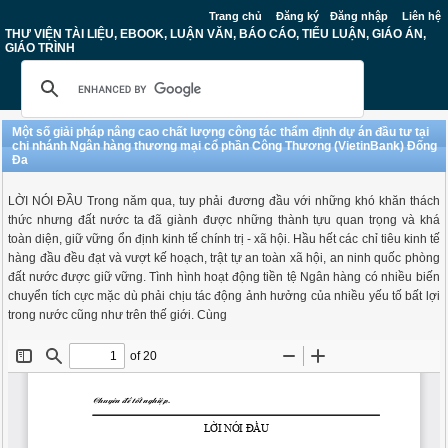
Trang chủ
Đăng ký
Đăng nhập
Liên hệ
THƯ VIỆN TÀI LIỆU, EBOOK, LUẬN VĂN, BÁO CÁO, TIỂU LUẬN, GIÁO ÁN,
GIÁO TRÌNH
Một số giải pháp nâng cao chất lượng công tác thẩm định dự án đầu tư tại
chi nhánh Ngân hàng thương mại cổ phần Công Thương (VietinBank) Đống
Đa
LỜI NÓI ĐẦU Trong năm qua, tuy phải đương đầu với những khó khăn thách
thức nhưng đất nước ta đã giành được những thành tựu quan trọng và khá
toàn diện, giữ vững ổn định kinh tế chính trị - xã hội. Hầu hết các chỉ tiêu kinh tế
hàng đầu đều đạt và vượt kế hoạch, trật tự an toàn xã hội, an ninh quốc phòng
đất nước được giữ vững. Tình hình hoạt động tiền tệ Ngân hàng có nhiều biến
chuyển tích cực mặc dù phải chịu tác động ảnh hưởng của nhiều yếu tố bất lợi
trong nước cũng như trên thế giới. Cùng